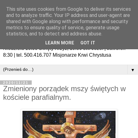
This site uses cookies from Google to deliver its services
and to analyze traffic. Your IP address and user-agent are
shared with Google along with performance and security
metrics to ensure quality of service, generate usage
statistics, and to detect and address abuse.
LEARN MORE
GOT IT
Niedziela 10:00 Święty Krzyż, 19:00 św. Józef | Jaworek
8:30 | tel. 500.416.707 Misjonarze Krwi Chrystusa
▼
2020/11/21
Zmieniony porządek mszy świętych w
kościele parafialnym.