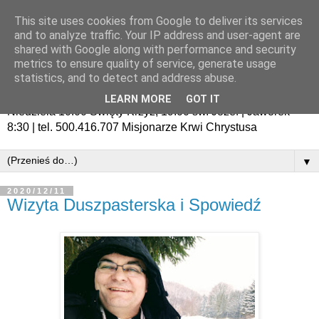
This site uses cookies from Google to deliver its services
and to analyze traffic. Your IP address and user-agent are
shared with Google along with performance and security
metrics to ensure quality of service, generate usage
statistics, and to detect and address abuse.
LEARN MORE
GOT IT
Niedziela 10:00 Święty Krzyż, 19:00 św. Józef | Jaworek
8:30 | tel. 500.416.707 Misjonarze Krwi Chrystusa
▼
2020/12/11
Wizyta Duszpasterska i Spowiedź