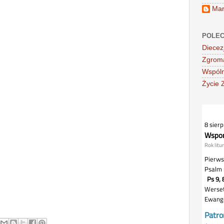
Mar
POLEC
Diecez
Zgroma
Wspóln
Życie 