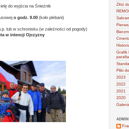
Złóż d
ielę do wyjścia na Śnieżnik
REMONT
busowej
o godz. 9.00
(koło plebani)
Sakra
Pierws
.p. lub w schronisku (w zależności od pogody)
Bierz
ta w intencji Ojczyzny
Cment
Histori
Grafik
parafi
Standa
Pliki d
2023
2022
2021
2020
Galeri
ADMIN
Fra