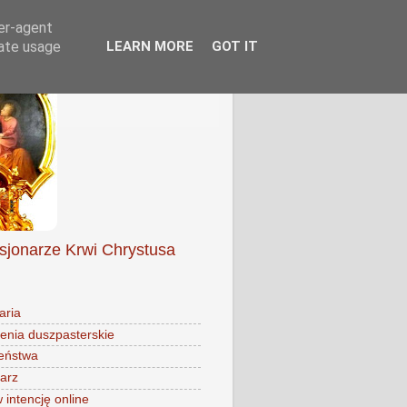
ser-agent
rate usage
LEARN MORE
GOT IT
isjonarze Krwi Chrystusa
aria
enia duszpasterskie
eństwa
arz
intencję online