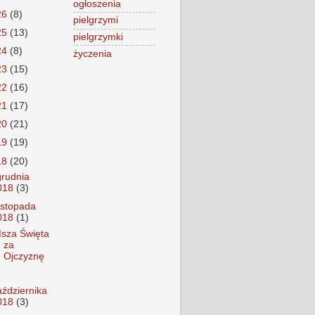
ogłoszenia
26
(8)
pielgrzymi
25
(13)
pielgrzymki
24
(8)
życzenia
23
(15)
22
(16)
21
(17)
20
(21)
19
(19)
18
(20)
grudnia
018
(3)
listopada
018
(1)
sza Święta
za
Ojczyznę
aździernika
018
(3)