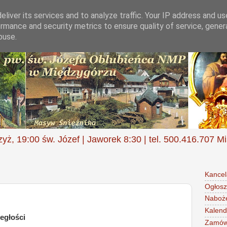
liver its services and to analyze traffic. Your IP address and u
rmance and security metrics to ensure quality of service, gene
buse.
zyż, 19:00 św. Józef | Jaworek 8:30 | tel. 500.416.707 M
Kancel
Ogłosz
Naboż
Kalend
ległości
Zamów 