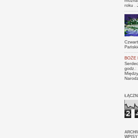
można
roku . 
Czwar
Pański
BOŻE
Serdec
godz.:
Między
Narodz
ŁĄCZN
2
ARCHI
WPISY