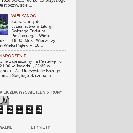
 rezerwować do końca przyszłego
Jest oczywiście ...
WIELKANOC
Zapraszamy do
uczestnictwa w Liturgii
Świętego Triduum
Paschalnego : Wielki
tek – 18:00 Msza Wieczerzy
ej Wielki Piątek – 18...
 NARODZENIE
znie zapraszamy na Pasterkę o
 21:00 w Jaworku , 22:30 w
górzu . W Uroczystość Bożego
enia i Świętego Szczepana ...
A LICZBA WYŚWIETLEŃ STRONY
4
2
1
2
4
WALNE
ETYKIETY