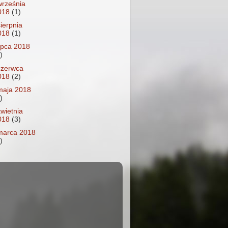
września
018
(1)
sierpnia
018
(1)
lipca 2018
)
czerwca
018
(2)
maja 2018
)
kwietnia
018
(3)
marca 2018
)