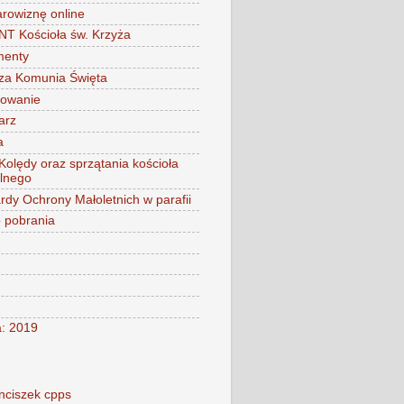
arowiznę online
 Kościoła św. Krzyża
menty
za Komunia Święta
mowanie
arz
a
 Kolędy oraz sprzątania kościoła
alnego
rdy Ochrony Małoletnich w parafii
o pobrania
a: 2019
nciszek cpps