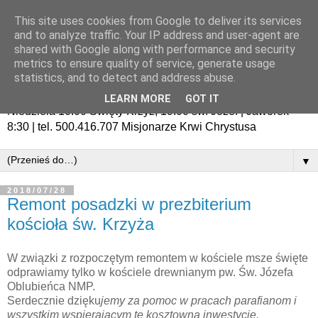
This site uses cookies from Google to deliver its services
and to analyze traffic. Your IP address and user-agent are
shared with Google along with performance and security
metrics to ensure quality of service, generate usage
statistics, and to detect and address abuse.
LEARN MORE
GOT IT
Niedziela 10:00 Święty Krzyż, 19:00 św. Józef | Jaworek
8:30 | tel. 500.416.707 Misjonarze Krwi Chrystusa
▼
2018/07/28
Remont posadzki w prezbiterium
kościoła św. Krzyża
W związki z rozpoczętym remontem w kościele msze święte
odprawiamy tylko w kościele drewnianym pw. Św. Józefa
Oblubieńca NMP.
Serdecznie dzięku
jemy za
pomoc
w pracach parafianom i
wszystkim wspierajacym tę kosztowną inwestycję.