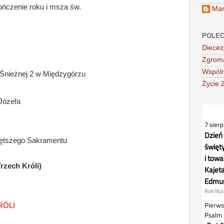
ńczenie roku i msza św.
Mar
POLEC
Diecez
Zgroma
Wspóln
 Śnieżnej 2 w Międzygórzu
Życie 
Józefa
iętszego Sakramentu
rzech Króli)
RÓLI