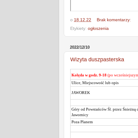
o
18.12.22
Brak komentarzy:
Etykiety:
ogłoszenia
2022/12/10
Wizyta duszpasterska
Kolęda w godz. 9-18
(po wcześniejszym
Ulice, Miejscowość lub opis
JAWOREK
Góry od Powstańców Śl. przez Śnieżną 
Jawornicy
Poza Planem