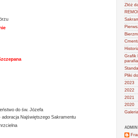
Złóż d
REMONT
órzu
Sakra
Pierws
nie
Bierz
Cment
Histori
Grafik
 Szczepana
parafi
Standa
Pliki d
2023
2022
2021
2020
żeństwo do św. Józefa
Galeri
- adoracja Najświętszego Sakramentu
hrzcielna
ADMIN
Fra