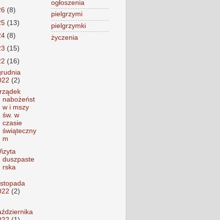
ogłoszenia
26
(8)
pielgrzymi
25
(13)
pielgrzymki
24
(8)
życzenia
23
(15)
22
(16)
grudnia
022
(2)
rządek
nabożeńst
w i mszy
św. w
czasie
świąteczny
m
izyta
duszpaste
rska
listopada
022
(2)
aździernika
022
(1)