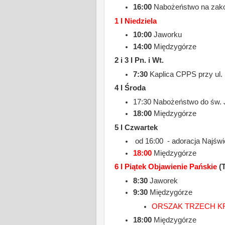
16:00
Nabożeństwo na zako
1 I Niedziela
10:00
Jaworku
14:00
Międzygórze
2 i 3 I Pn. i Wt.
7:30
Kaplica CPPS przy ul.
4 I Środa
17:30 Nabożeństwo do św. 
18:00
Międzygórze
5 I Czwartek
od 16:00 - adoracja Najśw
18:00
Międzygórze
6 I Piątek Objawienie Pański
e
(T
8:30
Jaworek
9:30
Międzygórze
ORSZAK TRZECH K
18:00
Międzygórze