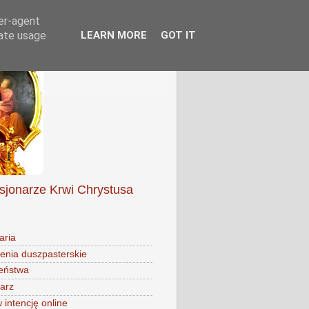
ser-agent
rate usage
LEARN MORE
GOT IT
isjonarze Krwi Chrystusa
aria
enia duszpasterskie
eństwa
arz
intencję online