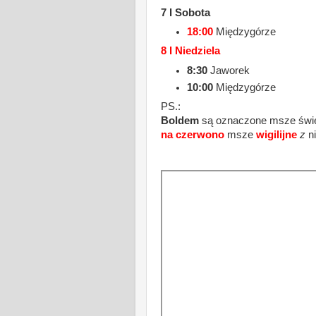
7 I Sobota
18:00
Międzygórze
8 I Niedziela
8:30
Jaworek
10:00
Międzygórze
PS.:
Boldem
są oznaczone msze świ
na czerwono
msze
wigilijne
z
n