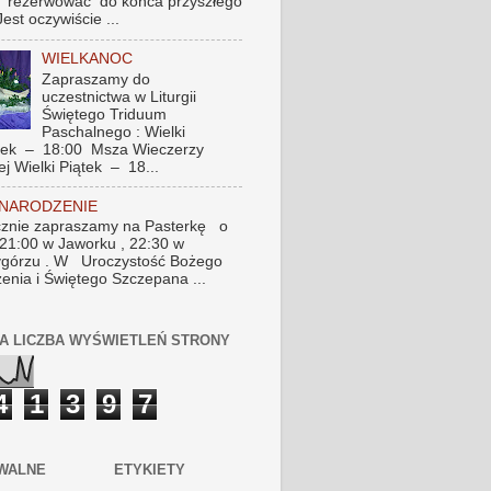
 rezerwować do końca przyszłego
Jest oczywiście ...
WIELKANOC
Zapraszamy do
uczestnictwa w Liturgii
Świętego Triduum
Paschalnego : Wielki
tek – 18:00 Msza Wieczerzy
ej Wielki Piątek – 18...
 NARODZENIE
znie zapraszamy na Pasterkę o
 21:00 w Jaworku , 22:30 w
górzu . W Uroczystość Bożego
enia i Świętego Szczepana ...
A LICZBA WYŚWIETLEŃ STRONY
4
1
3
9
7
WALNE
ETYKIETY