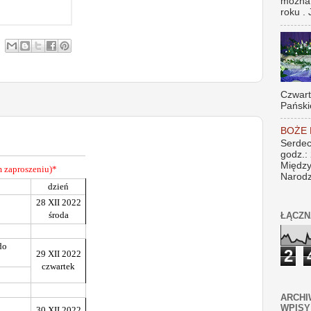
można
roku . 
Czwar
Pański
BOŻE
Serdec
godz.:
Między
 zaproszeniu)*
Narodz
dzień
28 XII 2022
środa
ŁĄCZN
do
2
29 XII 2022
czwartek
ARCHI
WPISY
30 XII 2022