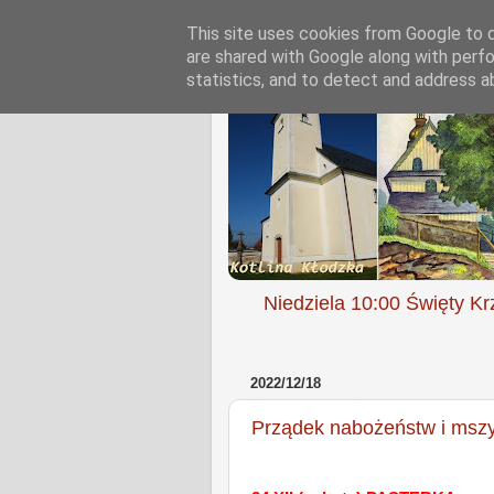
This site uses cookies from Google to de
are shared with Google along with perfo
statistics, and to detect and address a
Niedziela 10:00 Święty Kr
2022/12/18
Prządek nabożeństw i mszy