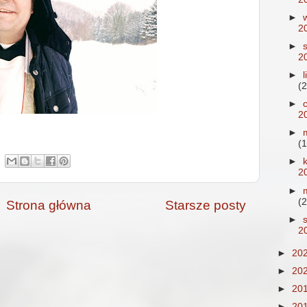
►
2
►
2
►
(2
►
2
►
(1
►
2
►
(2
Strona główna
Starsze posty
►
2
►
20
►
20
►
20
►
20