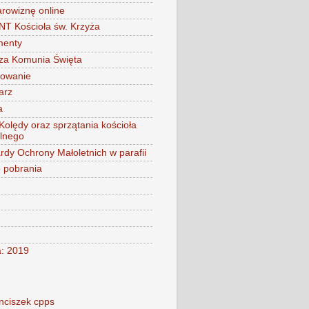
arowiznę online
 Kościoła św. Krzyża
menty
za Komunia Święta
mowanie
arz
a
 Kolędy oraz sprzątania kościoła
alnego
rdy Ochrony Małoletnich w parafii
o pobrania
a: 2019
nciszek cpps