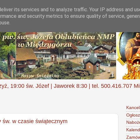
liver its services and to analyze traffic. Your IP address and u
rmance and security metrics to ensure quality of service, gene
buse.
zyż, 19:00 św. Józef | Jaworek 8:30 | tel. 500.416.707 M
Kancel
Ogłosz
 św. w czasie świątecznym
Naboż
Kalend
Zamów 