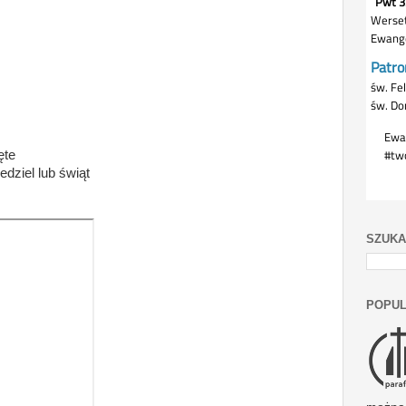
ęte
iedziel lub świąt
SZUKA
POPUL