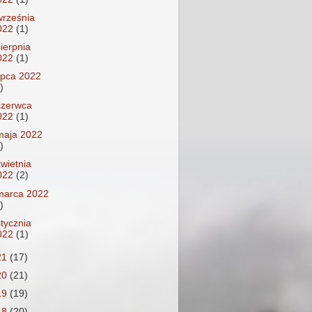
września
022
(1)
sierpnia
022
(1)
lipca 2022
)
czerwca
022
(1)
maja 2022
)
kwietnia
022
(2)
marca 2022
)
stycznia
022
(1)
21
(17)
20
(21)
19
(19)
18
(20)