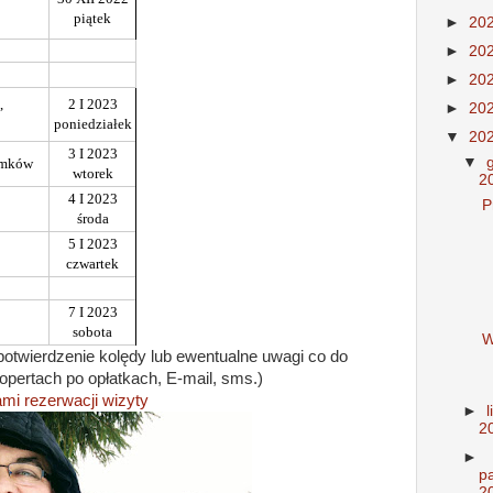
piątek
►
20
►
20
►
20
,
2 I 2023
►
20
poniedziałek
▼
20
3 I 2023
▼
Domków
wtorek
2
4 I 2023
P
środa
5 I 2023
czwartek
7 I 2023
sobota
W
potwierdzenie kolędy lub ewentualne uwagi co do
opertach po opłatkach, E-mail, sms.)
mi rezerwacji wizyty
►
2
►
p
2