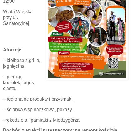
12:00
Wiata Wiejska
przy ul.
Sanatoryjnej
Atrakcje:
– kiełbasa z grilla,
jagnięcina,
– pierogi,
kociołek, bigos,
ciasto...
– regionalne produkty i przysmaki,
– ścianka wspinaczkowa, pokazy...
–rękodzieła i pamiątki z Międzygórza
Dochód z atrakcji przeznaczony na remont kościoła.