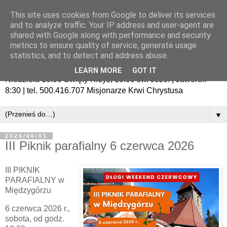
This site uses cookies from Google to deliver its services
and to analyze traffic. Your IP address and user-agent are
shared with Google along with performance and security
metrics to ensure quality of service, generate usage
statistics, and to detect and address abuse.
LEARN MORE
GOT IT
Niedziela 10:00 Święty Krzyż, 19:00 św. Józef | Jaworek
8:30 | tel. 500.416.707 Misjonarze Krwi Chrystusa
▼
2026/06/01
III Piknik parafialny 6 czerwca 2026
III PIKNIK
PARAFIALNY w
Międzygórzu
6 czerwca 2026 r.,
sobota, od godz.