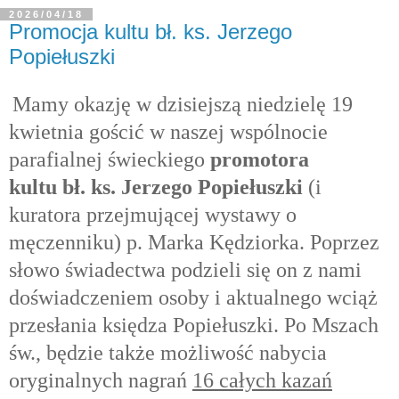
2026/04/18
Promocja kultu bł. ks. Jerzego
Popiełuszki
Mamy okazję w dzisiejszą niedzielę 19
kwietnia gościć w naszej ws
pólnocie
parafialnej świeckiego
promotora
kultu
bł. ks. Jerzego Popiełuszki
(i
kuratora przejmującej wystawy o
męczenniku) p. Marka Kędziorka. Poprzez
słowo świadectwa podzieli się on z nami
doświadczeniem osoby i aktualnego wciąż
przesłania księdza Popiełuszki. Po Mszach
św., będzie także możliwość nabycia
oryginalnych nagrań
16 całych kazań