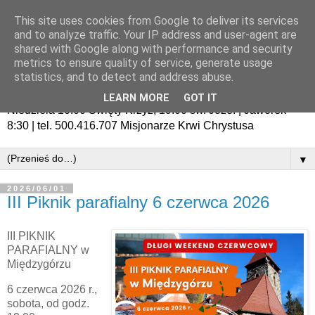
This site uses cookies from Google to deliver its services
and to analyze traffic. Your IP address and user-agent are
shared with Google along with performance and security
metrics to ensure quality of service, generate usage
statistics, and to detect and address abuse.
LEARN MORE
GOT IT
Niedziela 10:00 Święty Krzyż, 19:00 św. Józef | Jaworek
8:30 | tel. 500.416.707 Misjonarze Krwi Chrystusa
▼
2026/06/01
III Piknik parafialny 6 czerwca 2026
III PIKNIK
PARAFIALNY w
Międzygórzu
6 czerwca 2026 r.,
sobota, od godz.