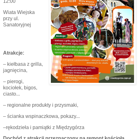
12:00
Wiata Wiejska
przy ul.
Sanatoryjnej
Atrakcje:
– kiełbasa z grilla,
jagnięcina,
– pierogi,
kociołek, bigos,
ciasto...
– regionalne produkty i przysmaki,
– ścianka wspinaczkowa, pokazy...
–rękodzieła i pamiątki z Międzygórza
Dochód z atrakcji przeznaczony na remont kościoła.