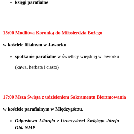
księgi parafialne
1
5
:
0
0
Modlitwa
K
oronką do Miłosierdzia Bożego
w
kościele filialnym w Jaworku
spotkanie parafialne
w świetlicy wiejskiej w Jaworku
(kawa, herbata i ciasto)
17:00 Msza Święta z udzieleniem Sakramentu
B
ierzmowani
a
w kościele parafialnym w Międzygórzu.
Odpustowa Liturgia z Uroczystości Świętego Józefa
Obl. NMP