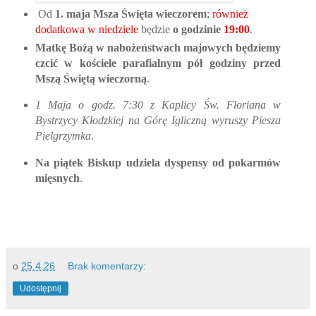
Od
1. maja Msza Święta wieczorem
;
również
dodatkowa w niedziele
będzie
o godzinie
19:00
.
Matkę Bożą w nabożeństwach majowych będziemy
czcić w kościele parafialnym pół godziny przed
Mszą Świętą wieczorną
.
1 Maja o godz. 7:30 z Kaplicy Św. Floriana
w
Bystrzycy Kłodzkiej
na Górę Igliczną wyruszy Piesza
Pielgrzymka
.
Na piątek Biskup udziela dyspensy od pokarmów
mięsnych
.
o
25.4.26
Brak komentarzy:
Udostępnij