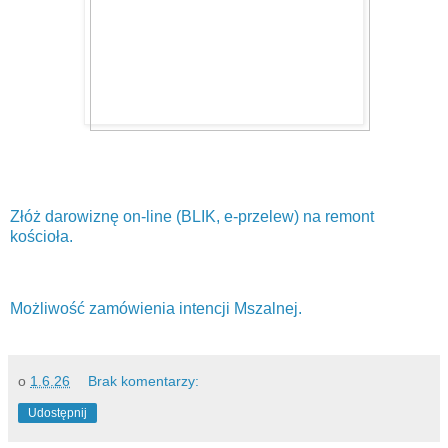
Złóż darowiznę on-line (BLIK, e-przelew) na remont
kościoła.
Możliwość zamówienia intencji Mszalnej.
o
1.6.26
Brak komentarzy:
Udostępnij