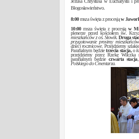
Jezusa Chrystusa w Eucharystii i pr
Błogosławieństwo.
8:00
msza święta z procesją
w Jawor
10:00
msza święta z procesją
w Mi
plenerze przed kościołem św. Krz
mieszkańców z oś. Słowik.
Druga sta
przygotowanie prosimy mieszkańców
dzieci rocznicowe.
Przejdziemy szlak
Parafialnym będzie
trzecia stacja,
o
k
przejdziemy przez Rzekę Wilczka n
parafialnym będzie
czwarta stacja
Polskiego do Cmentarza.