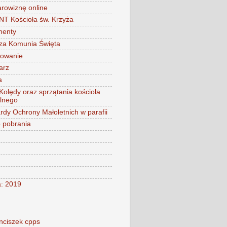
arowiznę online
 Kościoła św. Krzyża
menty
za Komunia Święta
mowanie
arz
a
 Kolędy oraz sprzątania kościoła
alnego
rdy Ochrony Małoletnich w parafii
o pobrania
a: 2019
nciszek cpps