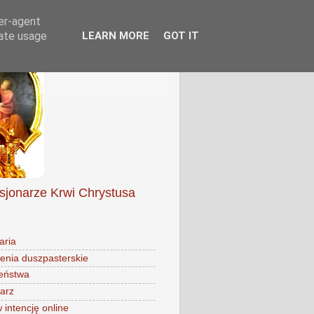
ser-agent
rate usage
LEARN MORE
GOT IT
isjonarze Krwi Chrystusa
aria
enia duszpasterskie
eństwa
arz
intencję online