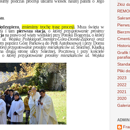
osimy podczas procesji ulicami wiosek naszej parafii o Jego
Złóż d
REMONT
ku
.
Sakra
Pierws
ędzygórzu
,
zmienimy trochę trasę procesji
. Msza święta w
yża i tam
pierwsza stacja
, o
której przygotowanie prosimy
Bierz
cja
na prawo od wiaty wiejskiej przy Potoku Bogoryja, o
której
Cment
 ul. Wojska Polskiego(Cmentarz-Góra-Domki-Zapora) oraz
iem poprzez Górę Parkową do Pętli Autobusowej i przy Domu
Histori
tórej przygotowanie prosimy mieszkańców ul. Śnieżnej
. Kładką
a drugą stronę ulicy Śnieżnej, Pocztową i przy kościele
Grafik
, o
której przygotowanie prosimy mieszkańców ul. Wojska
parafi
Standa
Pliki d
2023
2022
2021
2020
Galeri
ADMIN
Fra