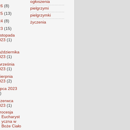
ogłoszenia
26
(8)
pielgrzymi
25
(13)
pielgrzymki
24
(8)
życzenia
23
(15)
listopada
023
(1)
aździernika
023
(1)
września
023
(1)
sierpnia
023
(2)
lipca 2023
)
czerwca
023
(1)
rocesja
Eucharyst
yczna w
Boże Ciało