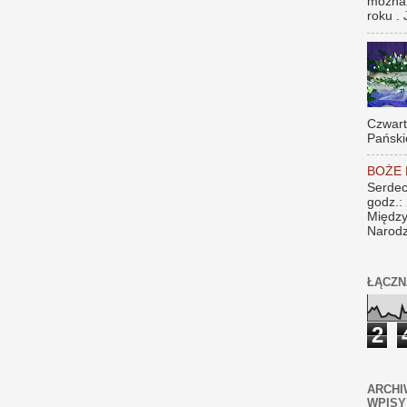
można
roku . 
Czwar
Pański
BOŻE
Serdec
godz.:
Między
Narodz
ŁĄCZN
2
ARCHI
WPISY