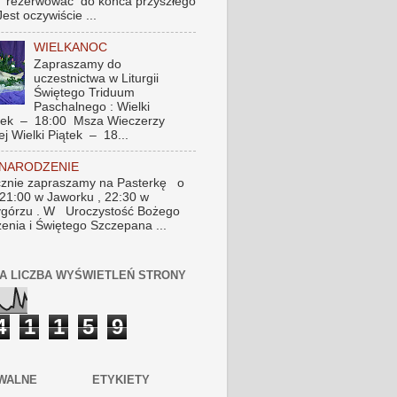
 rezerwować do końca przyszłego
Jest oczywiście ...
WIELKANOC
Zapraszamy do
uczestnictwa w Liturgii
Świętego Triduum
Paschalnego : Wielki
tek – 18:00 Msza Wieczerzy
ej Wielki Piątek – 18...
 NARODZENIE
znie zapraszamy na Pasterkę o
 21:00 w Jaworku , 22:30 w
górzu . W Uroczystość Bożego
enia i Świętego Szczepana ...
A LICZBA WYŚWIETLEŃ STRONY
4
1
1
5
9
WALNE
ETYKIETY