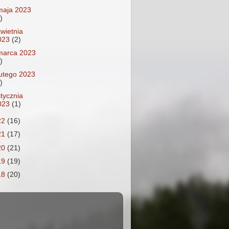
maja 2023
)
kwietnia
023
(2)
marca 2023
)
lutego 2023
)
stycznia
023
(1)
22
(16)
21
(17)
20
(21)
19
(19)
18
(20)