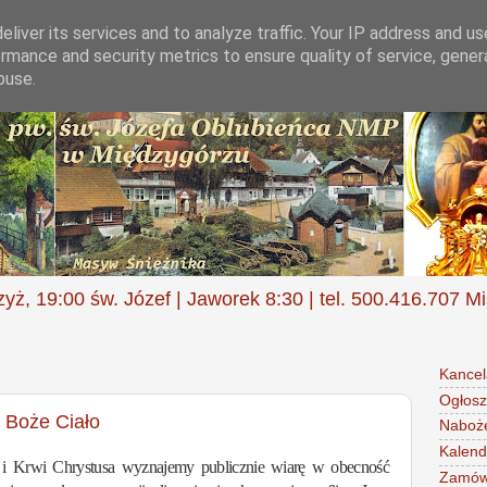
liver its services and to analyze traffic. Your IP address and u
rmance and security metrics to ensure quality of service, gene
buse.
zyż, 19:00 św. Józef | Jaworek 8:30 | tel. 500.416.707 M
Kancel
Ogłosz
 Boże Ciało
Naboż
Kalend
 i Krwi Chrystusa wyznajemy publicznie wiarę w obecność
Zamów 