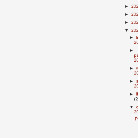
►
20
►
20
►
20
▼
20
►
2
►
p
2
►
2
►
2
►
(2
▼
2
P