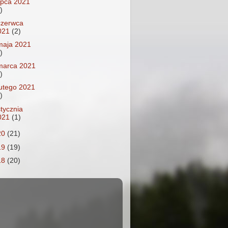
lipca 2021
)
czerwca
021
(2)
maja 2021
)
marca 2021
)
lutego 2021
)
stycznia
021
(1)
20
(21)
19
(19)
18
(20)