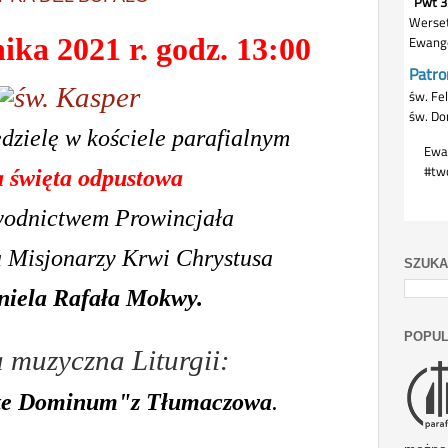
ika 2021 r. godz. 13:00
edzielę w kościele parafialnym
 święta odpustowa
wodnictwem Prowincjała
 Misjonarzy Krwi Chrystusa
SZUKA
niela Rafała Mokwy.
POPUL
muzyczna Liturgii:
te Dominum"z Tłumaczowa
.