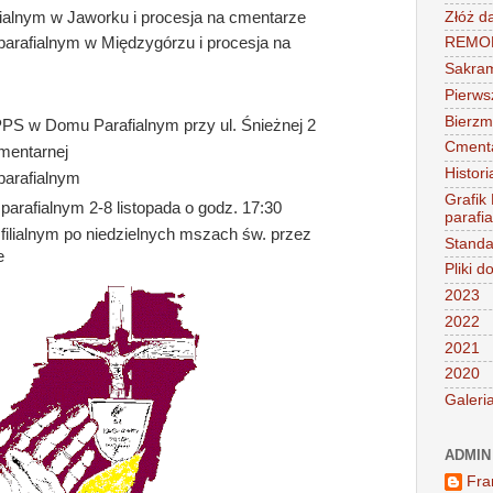
ilialnym w Jaworku i procesja na cmentarze
Złóż d
parafialnym w Międzygórzu i procesja na
REMONT
Sakra
Pierws
Bierz
PS w Domu Parafialnym przy ul. Śnieżnej 2
Cment
mentarnej
Histori
parafialnym
Grafik
parafialnym 2-8 listopada o godz. 17:30
parafi
filialnym po niedzielnych mszach św. przez
Standa
e
Pliki d
2023
2022
2021
2020
Galeri
ADMIN
Fra