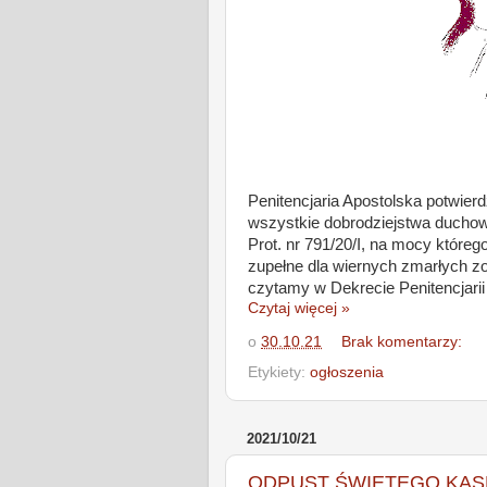
Penitencjaria Apostolska potwierd
wszystkie dobrodziejstwa duchow
Prot. nr 791/20/I, na mocy które
zupełne dla wiernych zmarłych zo
czytamy w Dekrecie Penitencjarii
Czytaj więcej »
o
30.10.21
Brak komentarzy:
Etykiety:
ogłoszenia
2021/10/21
ODPUST ŚWIĘTEGO KAS