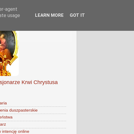
ser-agent
rate usage
LEARN MORE
GOT IT
isjonarze Krwi Chrystusa
aria
enia duszpasterskie
eństwa
arz
intencję online