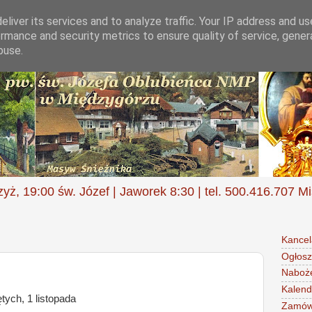
liver its services and to analyze traffic. Your IP address and u
rmance and security metrics to ensure quality of service, gene
buse.
zyż, 19:00 św. Józef | Jaworek 8:30 | tel. 500.416.707 M
Kancel
Ogłosz
Naboż
Kalend
ych, 1 listopada
Zamów 