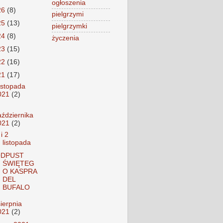
ogłoszenia
26
(8)
pielgrzymi
25
(13)
pielgrzymki
24
(8)
życzenia
23
(15)
22
(16)
21
(17)
listopada
021
(2)
aździernika
021
(2)
 i 2
listopada
DPUST
ŚWIĘTEG
O KASPRA
DEL
BUFALO
sierpnia
021
(2)