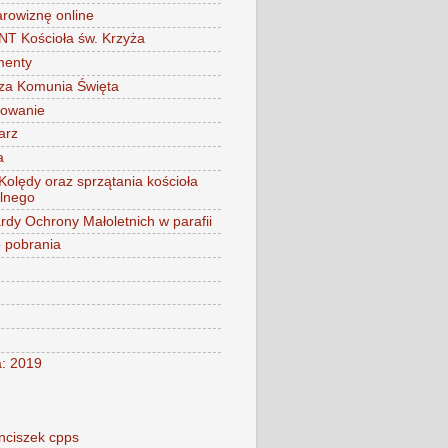
arowiznę online
 Kościoła św. Krzyża
menty
za Komunia Święta
mowanie
arz
a
 Kolędy oraz sprzątania kościoła
alnego
rdy Ochrony Małoletnich w parafii
o pobrania
a: 2019
nciszek cpps