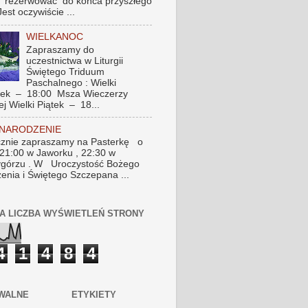
 rezerwować do końca przyszłego
Jest oczywiście ...
WIELKANOC
Zapraszamy do
uczestnictwa w Liturgii
Świętego Triduum
Paschalnego : Wielki
tek – 18:00 Msza Wieczerzy
ej Wielki Piątek – 18...
 NARODZENIE
znie zapraszamy na Pasterkę o
 21:00 w Jaworku , 22:30 w
górzu . W Uroczystość Bożego
enia i Świętego Szczepana ...
A LICZBA WYŚWIETLEŃ STRONY
4
1
4
8
4
WALNE
ETYKIETY