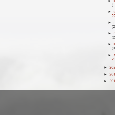
►
(1
►
2
►
(2
►
(2
►
(3
►
2
►
20
►
20
►
20