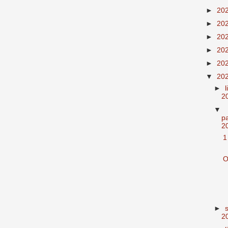
►
20
►
20
►
20
►
20
►
20
▼
20
►
2
▼
p
2
1
O
►
2