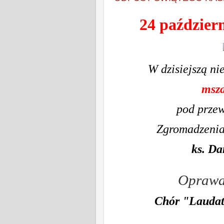
24 październ
W dzisiejszą ni
msza
pod prze
Zgromadzenia
ks. Da
Oprawa 
Chór "Lauda