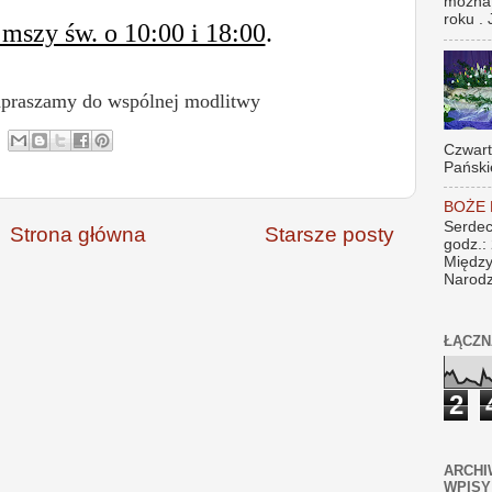
można
roku . 
 mszy św. o 10:00 i 18:00
.
apraszamy do wspólnej modlitwy
Czwar
Pański
BOŻE
Serdec
Strona główna
Starsze posty
godz.:
Między
Narodz
ŁĄCZN
2
ARCHI
WPISY