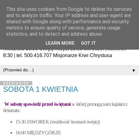
This site uses cookies from Google to deliver its services
and to analyze traffic. Your IP address and user-agent are
shared with Google along with performance and security
metrics to ensure quality of service, generate usage
statistics, and to detect and address abuse.
LEARN MORE
GOT IT
Niedziela 10:00 Święty Krzyż, 19:00 św. Józef | Jaworek
8:30 | tel. 500.416.707 Misjonarze Krwi Chrystusa
▼
2023/03/26
SOBOTA 1 KWIETNIA
W sobotę spowiedź przed świętami
w której pomogą nam kapłani z
dekanatu:
15:30 JAWOREK
(możliwość komunii świętej
)
16:00 MIĘDZYGÓRZE