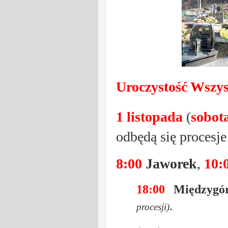
Uroczystość Wszys
1 listopada
(
sobot
odbędą się procesje
8:00
Jaworek
,
10:
1
8
:00
Międzygó
.
procesji)