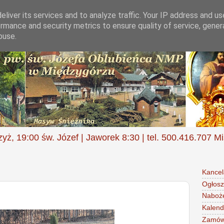
liver its services and to analyze traffic. Your IP address and u
rmance and security metrics to ensure quality of service, gene
buse.
zyż, 19:00 św. Józef | Jaworek 8:30 | tel. 500.416.707 M
Kancel
Ogłosz
Naboż
Kalend
Zamów 