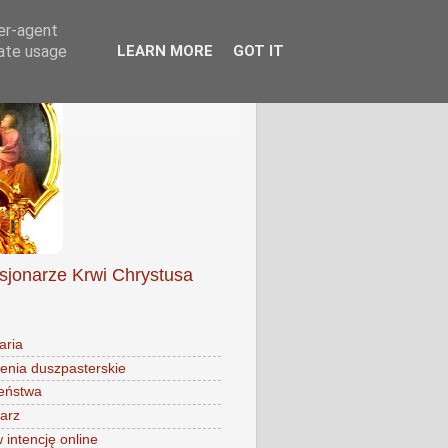
ser-agent
rate usage
LEARN MORE
GOT IT
isjonarze Krwi Chrystusa
aria
enia duszpasterskie
eństwa
arz
intencję online