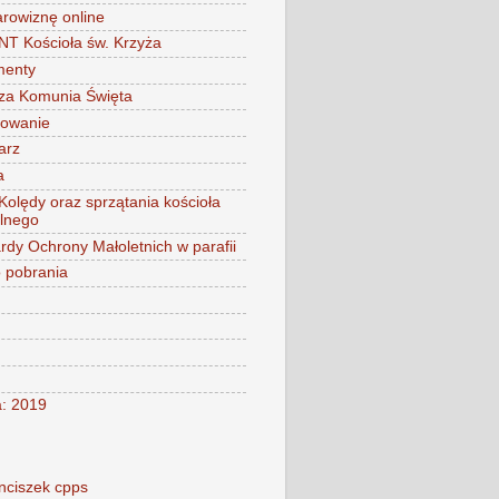
arowiznę online
 Kościoła św. Krzyża
menty
za Komunia Święta
mowanie
arz
a
 Kolędy oraz sprzątania kościoła
alnego
rdy Ochrony Małoletnich w parafii
o pobrania
a: 2019
nciszek cpps