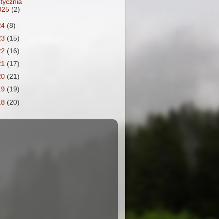
stycznia
025
(2)
24
(8)
23
(15)
22
(16)
21
(17)
20
(21)
19
(19)
18
(20)