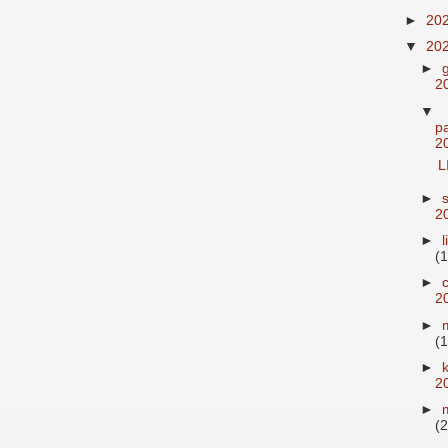
►
20
▼
20
►
2
▼
p
2
L
►
2
►
(1
►
2
►
(1
►
2
►
(2