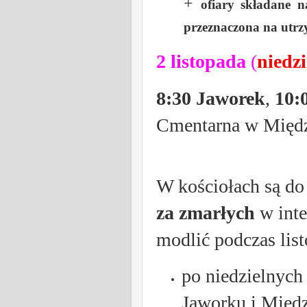
+
ofiary składane 
przeznaczona na utrz
2 listopada
(
niedzi
8:30 Jaworek
,
10:0
Cmentarna w Międ
W kościołach są do
za zmarłych
w inte
modlić podczas lis
po niedzielnyc
Jaworku i Międ