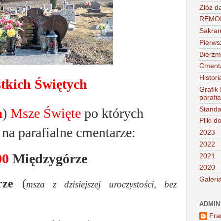
Złóż d
REMONT
Sakra
Pierws
Bierz
Cment
Histori
tkich Świętych
Grafik
parafi
a
)
Msze Święte
po których
Standa
Pliki d
 na parafialne cmentarze:
2023
2022
00
Międzygórze
2021
2020
Galeri
rze
(
msza z dzisiejszej uroczystości, bez
ADMIN
Fra