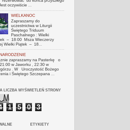
 rezerwować do końca przyszłego
Jest oczywiście ...
WIELKANOC
Zapraszamy do
uczestnictwa w Liturgii
Świętego Triduum
Paschalnego : Wielki
tek – 18:00 Msza Wieczerzy
ej Wielki Piątek – 18...
 NARODZENIE
znie zapraszamy na Pasterkę o
 21:00 w Jaworku , 22:30 w
górzu . W Uroczystość Bożego
enia i Świętego Szczepana ...
A LICZBA WYŚWIETLEŃ STRONY
4
1
5
0
3
WALNE
ETYKIETY