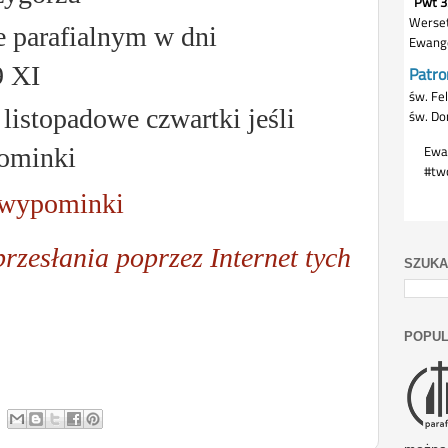
e parafialnym w dni
9 XI
listopadowe czwartki jeśli
ominki
a wypominki
przesłania poprzez Internet tych
SZUKA
POPUL