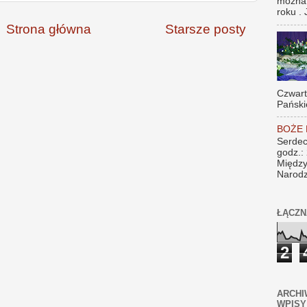
można
roku . 
Strona główna
Starsze posty
Czwar
Pański
BOŻE
Serdec
godz.:
Między
Narodz
ŁĄCZN
2
ARCHI
WPISY