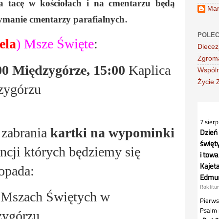
na tacę w kościołach i na cmentarzu będą
Mar
.
ymanie cmentarzy parafialnych
POLEC
ela
)
Msze Święte
:
Diecez
Zgroma
0 Międzygórze, 15:00
Kaplica
Wspóln
Życie 
zygórzu
 zabrania
kartki na wypominki
ncji których będziemy się
topada:
h Mszach Świętych w
zygórzu