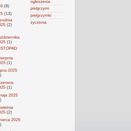
ogłoszenia
26
(8)
pielgrzymi
25
(13)
pielgrzymki
grudnia
życzenia
025
(2)
aździernika
025
(1)
ISTOPAD
sierpnia
025
(1)
lipca 2025
)
czerwca
025
(1)
maja 2025
)
kwietnia
025
(2)
marca 2025
)