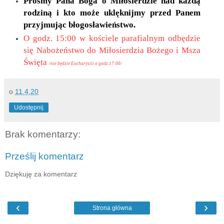
Prośmy Pana Boga o Miłosierdzie nad każdą
rodziną i kto może uklęknijmy przed Panem
przyjmując błogosławieństwo.
O godz. 15:00 w kościele parafialnym odbędzie
się Nabożeństwo do Miłosierdzia Bożego i Msza
Święta
/nie będzie Eucharystii o godz.17:00/
o
11.4.20
Udostępnij
Brak komentarzy:
Prześlij komentarz
Dziękuję za komentarz
‹
›
Strona główna