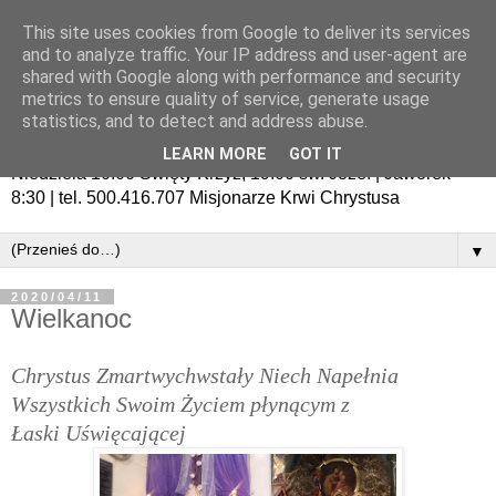
This site uses cookies from Google to deliver its services
and to analyze traffic. Your IP address and user-agent are
shared with Google along with performance and security
metrics to ensure quality of service, generate usage
statistics, and to detect and address abuse.
LEARN MORE
GOT IT
Niedziela 10:00 Święty Krzyż, 19:00 św. Józef | Jaworek
8:30 | tel. 500.416.707 Misjonarze Krwi Chrystusa
▼
2020/04/11
Wielkanoc
Chrystus Zmartwychwstały Niech Napełnia
Wszystkich Swoim Życiem
płynącym
z
Łaski
Uświęcającej