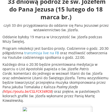
33 dniową podróż ze św. Józefem
do Pana Jezusa (15 lutego do 18
marca br.)
czyli 33 dni przygotowania do oddanie się Panu Jezusowi przez
wstawiennictwo św. Józefa.
Oddanie byłoby 19 marca w Uroczystość św. Józefa podczas
Mszy Świętej,
Program rekolekcji jest bardzo prosty. Codziennie o godz. 20:30
półgodzinna
transmisja live na FB
oraz możliwość odtworzenia
na Youtube codziennego spotkania o godz. 22:00.
Każdego dnia o 20:30 będzie prezentowana medytacja w
oparciu o List Apostolski papieża o św. Józefie
Patris
Corde,
komentarz do jednego w wezwań litanii do św. Józefa
oraz odmówienie Litanii do Świętego Józefa. Temu wszystkiemu
będzie towarzyszyć przepiękna muzyka skomponowana przez
Pana Jakuba Tomalaka z Kalisza
Psalmy Józefa
(
https://youtu.be/CGLFCK34RO8
)
oraz piękne, w pastelowych
kolorach grafiki św. Józefa wykonane przez Panią Martę
Kowalewską.