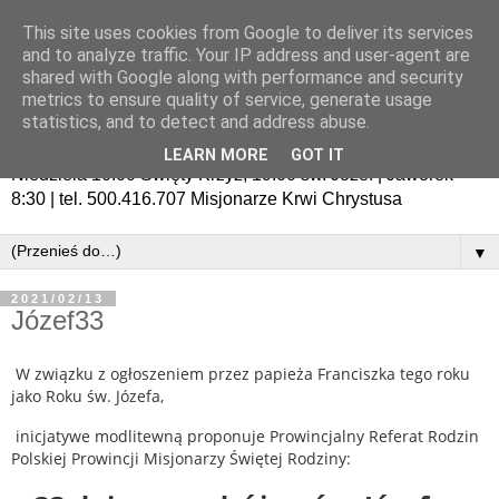
This site uses cookies from Google to deliver its services
and to analyze traffic. Your IP address and user-agent are
shared with Google along with performance and security
metrics to ensure quality of service, generate usage
statistics, and to detect and address abuse.
LEARN MORE
GOT IT
Niedziela 10:00 Święty Krzyż, 19:00 św. Józef | Jaworek
8:30 | tel. 500.416.707 Misjonarze Krwi Chrystusa
▼
2021/02/13
Józef33
W związku z ogłoszeniem przez papieża Franciszka tego roku
jako Roku św. Józefa,
inicjatywe modlitewną proponuje Prowincjalny Referat Rodzin
Polskiej Prowincji Misjonarzy Świętej Rodziny: