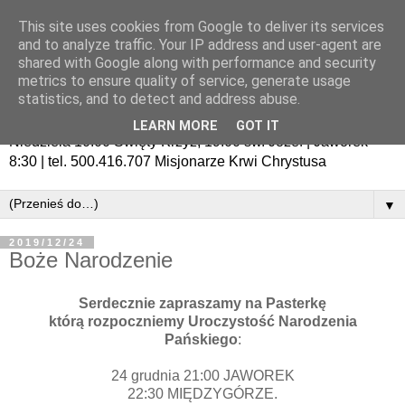
This site uses cookies from Google to deliver its services
and to analyze traffic. Your IP address and user-agent are
shared with Google along with performance and security
metrics to ensure quality of service, generate usage
statistics, and to detect and address abuse.
LEARN MORE
GOT IT
Niedziela 10:00 Święty Krzyż, 19:00 św. Józef | Jaworek
8:30 | tel. 500.416.707 Misjonarze Krwi Chrystusa
▼
2019/12/24
Boże Narodzenie
Serdecznie zapraszamy na Pasterkę
którą rozpoczniemy Uroczystość Narodzenia
Pańskiego
:
24 grudnia 21:00 JAWOREK
22:30 MIĘDZYGÓRZE.