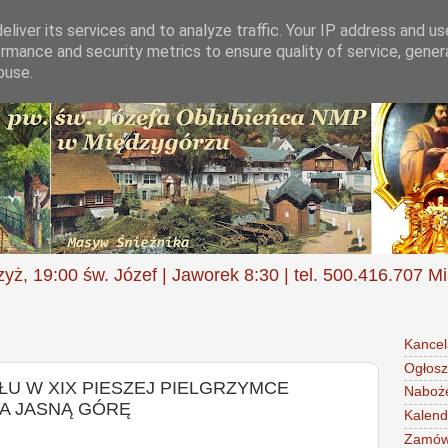
liver its services and to analyze traffic. Your IP address and u
rmance and security metrics to ensure quality of service, gene
buse.
zyż, 19:00 św. Józef | Jaworek 8:30 | tel. 500.416.707 M
Kancel
Ogłosz
ŁU W XIX PIESZEJ PIELGRZYMCE
Naboż
NA JASNĄ GÓRĘ
Kalend
Zamów 