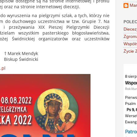
pisów dostępne są na stronie internetowej i profilu
Mar
j oraz na stronie internetowej diecezji.
o wyruszenia na pielgrzymi szlak, a tych, którzy nie
am do duchowego uczestnictwa w tzw. Grupie 7. Na
POLEC
i przeżywania XIX Pieszej Pielgrzymki Diecezji
Diecez
zielam wszystkim pasterskiego błogosławieństwa,
Zgroma
żej Świdnickiej organizatorów oraz uczestników
Wspóln
Życie 
† Marek Mendyk
Biskup Świdnicki
.pl