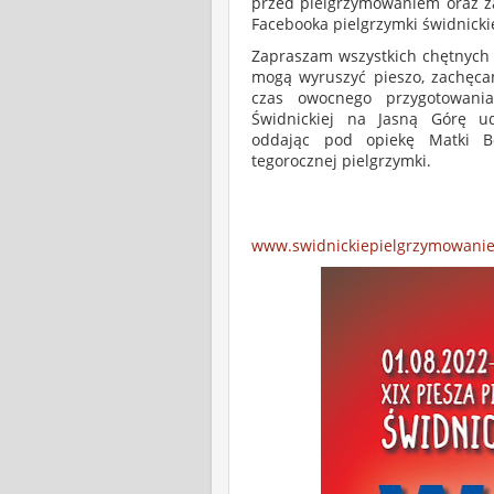
przed pielgrzymowaniem oraz za
Facebooka pielgrzymki świdnickie
Zapraszam wszystkich chętnych d
mogą wyruszyć pieszo, zachęc
czas owocnego przygotowania 
Świdnickiej na Jasną Górę ud
oddając pod opiekę Matki Bo
tegorocznej pielgrzymki.
www.swidnickiepielgrzymowanie