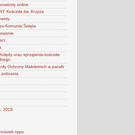
arowiznę online
 Kościoła św. Krzyża
menty
za Komunia Święta
mowanie
arz
a
 Kolędy oraz sprzątania kościoła
alnego
rdy Ochrony Małoletnich w parafii
o pobrania
a: 2019
nciszek cpps