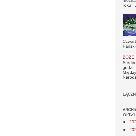
można
roku . 
Czwar
Pański
BOŻE
Serdec
godz.:
Między
Narodz
ŁĄCZN
ARCHI
WPISY
►
20
►
20