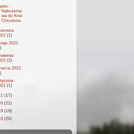
ipiec -
Nabożeńst
wa do Krwi
Chrystusa
czerwca
022
(1)
maja 2022
)
kwietnia
022
(2)
marca 2022
)
stycznia
022
(1)
21
(17)
20
(21)
19
(19)
18
(20)