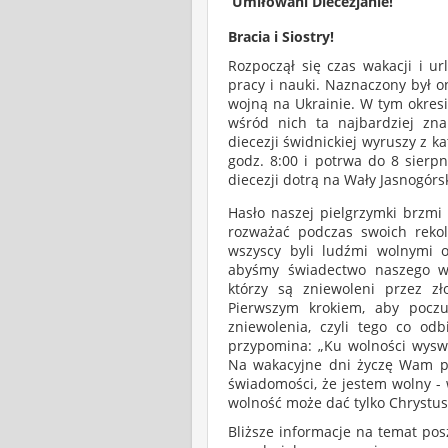
Umiłowani Diecezjanie!
Bracia i Siostry!
Rozpoczął się czas wakacji i u
pracy i nauki. Naznaczony był 
wojną na Ukrainie. W tym okresi
wśród nich ta najbardziej zn
diecezji świdnickiej wyruszy z k
godz. 8:00 i potrwa do 8 sierpn
diecezji dotrą na Wały Jasnogórs
Hasło naszej pielgrzymki brzm
rozważać podczas swoich rekol
wszyscy byli ludźmi wolnymi od
abyśmy świadectwo naszego wy
którzy są zniewoleni przez z
Pierwszym krokiem, aby poczu
zniewolenia, czyli tego co o
przypomina: „Ku wolności wyswo
Na wakacyjne dni życzę Wam pr
świadomości, że jestem wolny - 
wolność może dać tylko Chrystus
Bliższe informacje na temat po