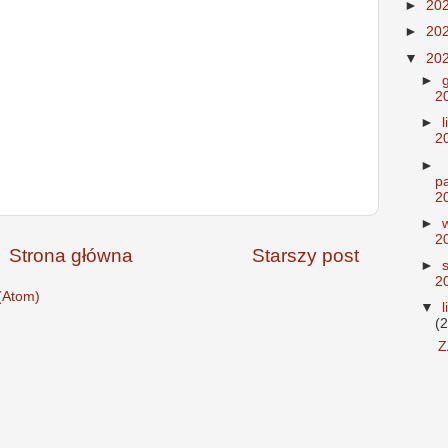
►
20
►
20
▼
20
►
2
►
2
►
p
2
►
2
Strona główna
Starszy post
►
2
(Atom)
▼
(2
Z