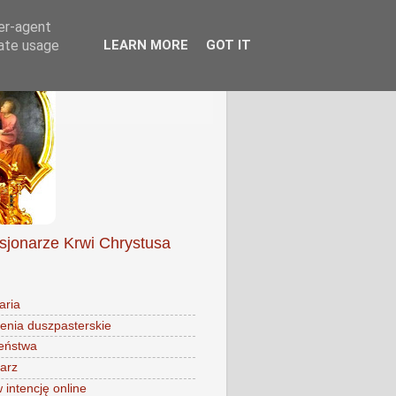
ser-agent
rate usage
LEARN MORE
GOT IT
isjonarze Krwi Chrystusa
aria
enia duszpasterskie
eństwa
arz
intencję online