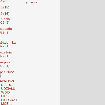
24
(8)
życzenia
23
(15)
22
(16)
grudnia
022
(2)
listopada
022
(2)
aździernika
022
(1)
września
022
(1)
sierpnia
022
(1)
lipca 2022
)
APROSZE
NIE DO
UDZIAŁU
W XIX
PIESZEJ
PIELGRZY
MCE ...