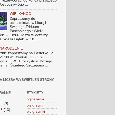
 rezerwować do końca przyszłego
Jest oczywiście ...
WIELKANOC
Zapraszamy do
uczestnictwa w Liturgii
Świętego Triduum
Paschalnego : Wielki
tek – 18:00 Msza Wieczerzy
ej Wielki Piątek – 18...
 NARODZENIE
znie zapraszamy na Pasterkę o
 21:00 w Jaworku , 22:30 w
górzu . W Uroczystość Bożego
enia i Świętego Szczepana ...
A LICZBA WYŚWIETLEŃ STRONY
WALNE
ETYKIETY
ogłoszenia
26
(8)
pielgrzymi
25
(13)
pielgrzymki