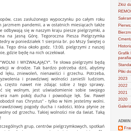
Złóż d
REMONT
Sakra
rlopów, czas zasłużonego wypoczynku po całym roku
on jarzmem pandemii, a w ostatnich miesiącach także
Pierws
e odbywają się w naszym kraju piesze pielgrzymki, a
Bierz
ana na Jasną Górę. Tegoroczna Piesza Pielgrzymka
Cment
atedry w poniedziałek 1 sierpnia br. po Mszy Świętej o
Histori
ia. Tego dnia około godz. 13:00, pielgrzymi z naszej
kie, gdzie będę na nich oczekiwał.
Grafik
parafi
i "WOLNI I WYZWALAJĄCY". Te słowa pielgrzymi będą
Standa
ekcji w drodze. Tak bardzo potrzeba dziś, abyśmy
Pliki d
 lęku, zniewoleń, nienawiści i grzechu. Potrzeba,
zwolenia i prawdziwej wolności zanieśli ludziom,
2023
ło, często nawet nie zdając sobie z tego sprawy.
2022
ć się wolnym, jest uświadomienie sobie swojego
2021
dbiera nam pokój ducha i powoduje lęk. Św. Paweł
2020
bodził nas Chrystus” - tylko w Nim jesteśmy wolni.
awdziowej pogody ducha i radości, która płynie ze
Galeri
wolny od grzechu. Takiej wolności nie da świat. Taką
!
ADMIN
szczególnych grup, centrów pielgrzymkowych, spotkań
Fra