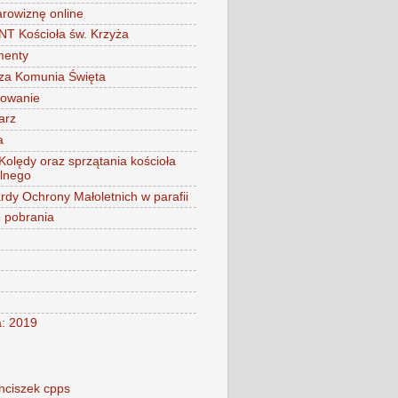
arowiznę online
 Kościoła św. Krzyża
menty
za Komunia Święta
mowanie
arz
a
 Kolędy oraz sprzątania kościoła
alnego
rdy Ochrony Małoletnich w parafii
o pobrania
a: 2019
nciszek cpps