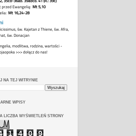
J NA TEJ WITRYNIE
ARNE WPISY
A LICZBA WYŚWIETLEŃ STRONY
4
1
4
0
9