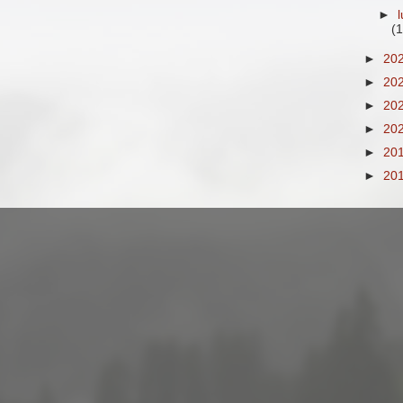
►
(1
►
20
►
20
►
20
►
20
►
20
►
20