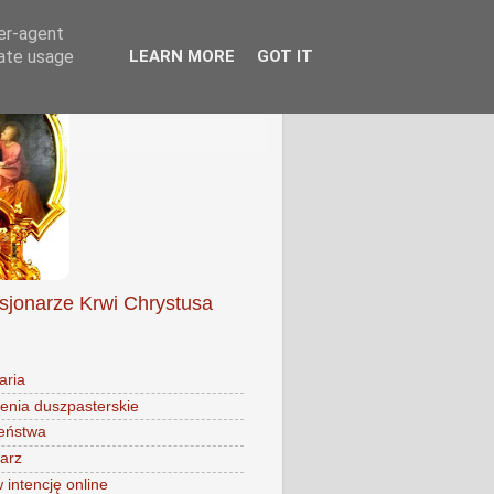
ser-agent
rate usage
LEARN MORE
GOT IT
isjonarze Krwi Chrystusa
aria
enia duszpasterskie
eństwa
arz
intencję online