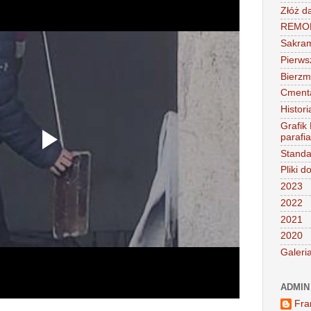
Złóż d
REMONT
Sakra
Pierws
Bierz
Cment
Histori
Grafik
parafi
Standa
Pliki d
2023
2022
2021
2020
Galeri
ADMIN
Fra