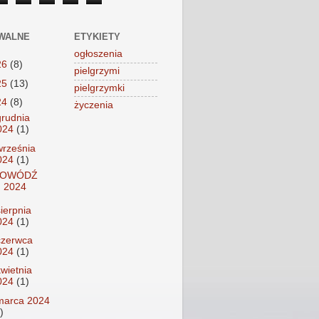
WALNE
ETYKIETY
ogłoszenia
26
(8)
pielgrzymi
25
(13)
pielgrzymki
24
(8)
życzenia
grudnia
024
(1)
września
024
(1)
POWÓDŹ
2024
sierpnia
024
(1)
czerwca
024
(1)
kwietnia
024
(1)
marca 2024
)