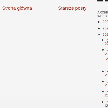
Strona główna
Starsze posty
ARCHI
WPISY
►
20
►
20
▼
20
►
2
▼
2
►
2
►
2
►
2
►
(2