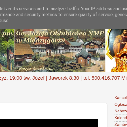
liver its services and to analyze traffic. Your IP address and u
rmance and security metrics to ensure quality of service, gene
buse.
zyż, 19:00 św. Józef | Jaworek 8:30 | tel. 500.416.707 M
Kancel
Ogłosz
Naboż
Kalend
Zamów 