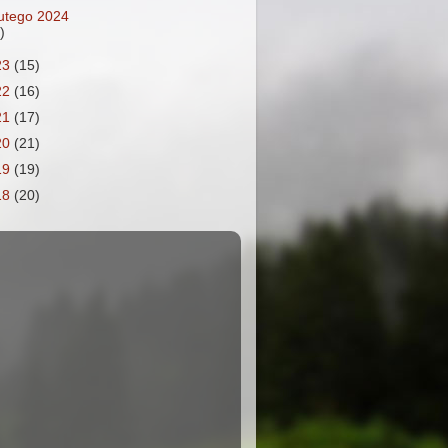
lutego 2024
)
23
(15)
22
(16)
21
(17)
20
(21)
19
(19)
18
(20)