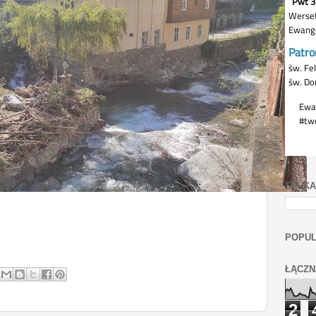
SZUKA
POPUL
ŁĄCZN
2