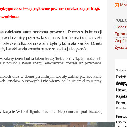
Mar
ędzygórze zalewając głównie piwnice i uszkadzając drogi.
 powodziowa.
POLEC
Diecez
ele
odniosła strat
podczas powodzi
.
Podczas kulminacji
Zgroma
 woda z ulicy przelewała się przez teren kościoła i zaczęła
Wspóln
i ale w środku za drzwiami była tylko mała kałuża. Dzięki
Życie 
łożyli worki woda została puszczona dalej ulicą w dół.
zez zalany teren i odwołałem Mszę Świętą z myślą, że może uda
le
z powodu
awarii energii elektrycznej została też przerwana
ościołach oraz w domu parafialny
m
zostały zalane piwnice które
nych kanałów burzowych i nie wiemy
na ile
ucierpiał mur przy
w korycie Wilczki figurka św. Jana Nepomucena pod brzózką