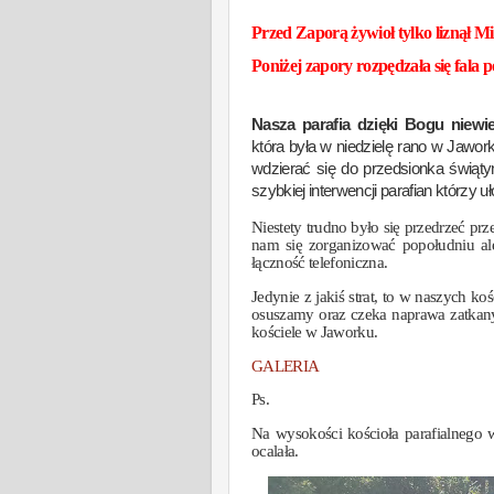
Przed Zaporą żywioł tylko liznął Mi
Poniżej zapory rozpędzała się fala
N
asza parafia dzięki Bogu niewi
która była w niedzielę
rano
w Jaworku
wdzierać się do przedsionka świątyn
szybkiej interwencji parafian którzy u
Niestety trudno było się przedrzeć pr
nam się zorganizować popołudniu a
łączność telefoniczna.
Jedynie z jakiś strat, to w naszych k
osuszamy oraz czeka naprawa zatka
kościele w Jaworku
.
GALERIA
Ps.
Na wysokości kościoła parafialnego 
ocalała.