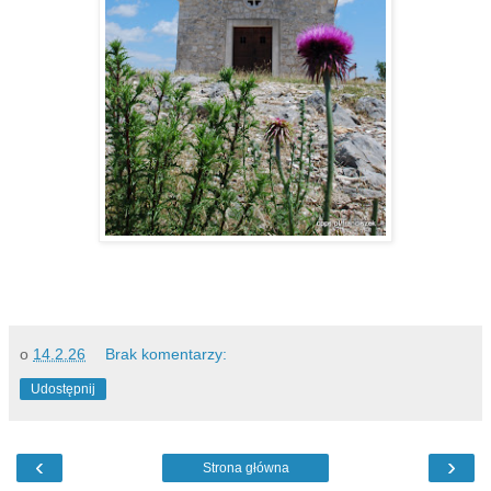
o
14.2.26
Brak komentarzy:
Udostępnij
‹
›
Strona główna