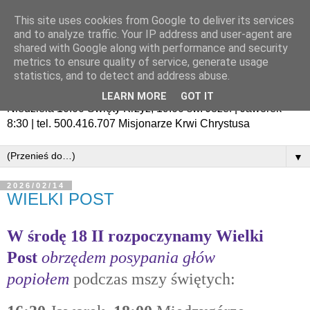
This site uses cookies from Google to deliver its services
and to analyze traffic. Your IP address and user-agent are
shared with Google along with performance and security
metrics to ensure quality of service, generate usage
statistics, and to detect and address abuse.
LEARN MORE
GOT IT
Niedziela 10:00 Święty Krzyż, 19:00 św. Józef | Jaworek
8:30 | tel. 500.416.707 Misjonarze Krwi Chrystusa
▼
2026/02/14
WIELKI POST
W środę 18 II
rozpoczynamy Wielki
Post
obrzędem posypania głów
popiołem
podczas mszy świętych: