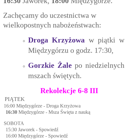
16:30
Jaworek,
18:00
Międzygórze.
Zachęcamy do uczestnictwa w
wielkopostnych nabożeństwach:
Droga Krzyżowa
w piątki w
Międzygórzu o godz. 17:30,
Gorzkie Żale
po niedzielnych
mszach świętych.
Rekolekcje 6-8 III
PIĄTEK
: 16:00 Międzygórze - Droga Krzyżowa
16:30
Międzygórze - Msza Święta z nauką
OBOTA
15:30 Jaworek - Spowiedź
16:00 Międzygórze - Spowiedź