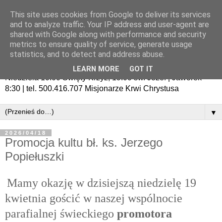
This site uses cookies from Google to deliver its services
and to analyze traffic. Your IP address and user-agent are
shared with Google along with performance and security
metrics to ensure quality of service, generate usage
statistics, and to detect and address abuse.
LEARN MORE
GOT IT
Niedziela 10:00 Święty Krzyż, 19:00 św. Józef | Jaworek
8:30 | tel. 500.416.707 Misjonarze Krwi Chrystusa
▼
2026/04/18
Promocja kultu bł. ks. Jerzego
Popiełuszki
Mamy okazję w dzisiejszą niedzielę 19
kwietnia gościć w naszej ws
pólnocie
parafialnej świeckiego
promotora