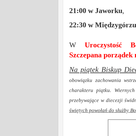
21:00 w Jaworku
,
22:30 w Międzygórz
W
Uroczystość 
Szczepana porządek 
Na piątek Biskup Diec
obowiązku zachowania wstrz
charakteru piątku.
Wiernych
przebywające w diecezji świdn
świętych powołań do służby Bo