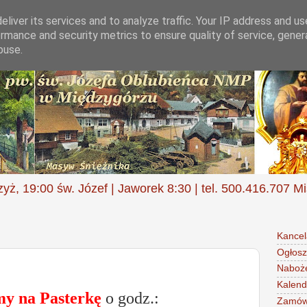
liver its services and to analyze traffic. Your IP address and u
rmance and security metrics to ensure quality of service, gene
buse.
zyż, 19:00 św. Józef | Jaworek 8:30 | tel. 500.416.707 M
Kancel
Ogłosz
Naboż
Kalend
my na Pasterkę
o godz.:
Zamów 