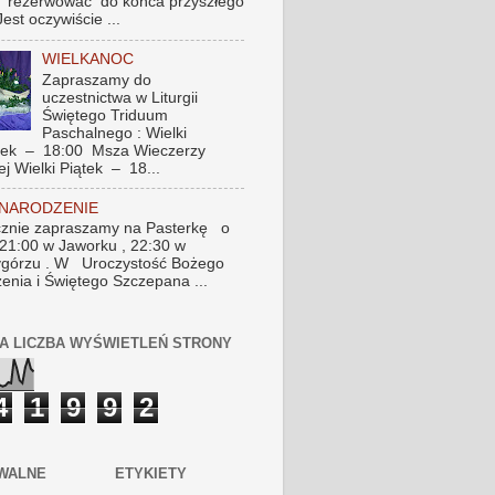
 rezerwować do końca przyszłego
Jest oczywiście ...
WIELKANOC
Zapraszamy do
uczestnictwa w Liturgii
Świętego Triduum
Paschalnego : Wielki
tek – 18:00 Msza Wieczerzy
ej Wielki Piątek – 18...
 NARODZENIE
znie zapraszamy na Pasterkę o
 21:00 w Jaworku , 22:30 w
górzu . W Uroczystość Bożego
enia i Świętego Szczepana ...
A LICZBA WYŚWIETLEŃ STRONY
4
1
9
9
2
WALNE
ETYKIETY