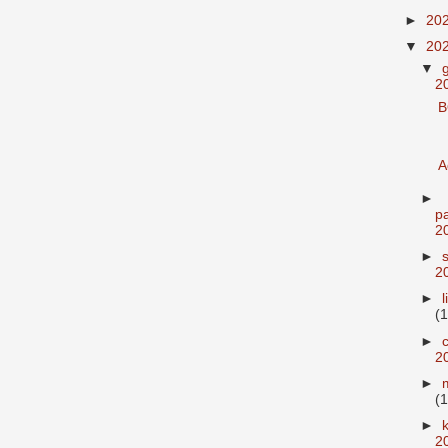
►
20
▼
20
▼
2
B
A
►
p
2
►
2
►
(1
►
2
►
(1
►
2