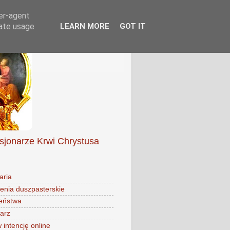
ser-agent
rate usage
LEARN MORE
GOT IT
isjonarze Krwi Chrystusa
aria
enia duszpasterskie
eństwa
arz
intencję online