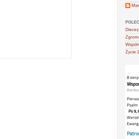
Mar
POLEC
Diecez
Zgroma
Wspóln
Życie 