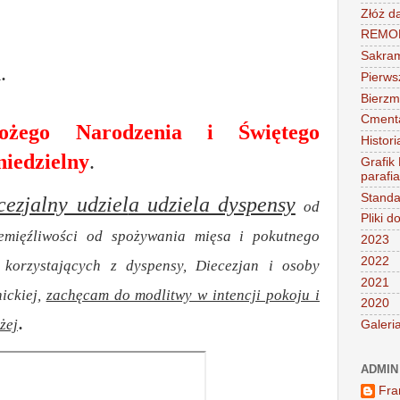
Złóż d
REMONT
Sakra
u
.
Pierws
Bierz
Cment
Bożego Narodzenia i Świętego
Histori
niedzielny
.
Grafik
parafi
Standa
ezjalny udziel
a udziela dyspensy
od
Pliki d
emięźliwości od spożywania mięsa i pokutnego
2023
2022
 korzystających z dyspensy, Diecezjan i osoby
2021
ickiej,
zachęcam do modlitwy w intencji pokoju i
2020
.
żej
Galeri
ADMIN
Fra