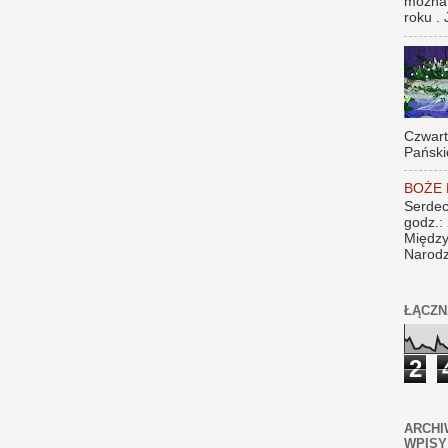
można
roku . 
Czwar
Pański
BOŻE
Serdec
godz.:
Między
Narodz
ŁĄCZN
2
ARCHI
WPISY