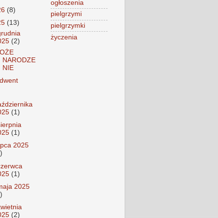
ogłoszenia
26
(8)
pielgrzymi
25
(13)
pielgrzymki
grudnia
życzenia
025
(2)
OŻE
NARODZE
NIE
dwent
aździernika
025
(1)
sierpnia
025
(1)
lipca 2025
)
czerwca
025
(1)
maja 2025
)
kwietnia
025
(2)