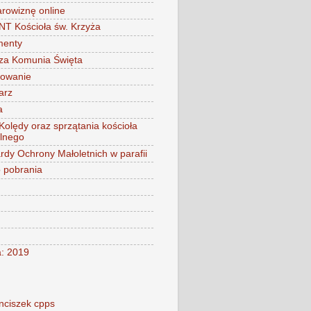
arowiznę online
 Kościoła św. Krzyża
menty
za Komunia Święta
mowanie
arz
a
 Kolędy oraz sprzątania kościoła
alnego
rdy Ochrony Małoletnich w parafii
o pobrania
a: 2019
nciszek cpps