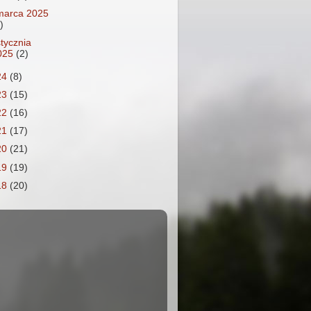
marca 2025
)
stycznia
025
(2)
24
(8)
23
(15)
22
(16)
21
(17)
20
(21)
19
(19)
18
(20)