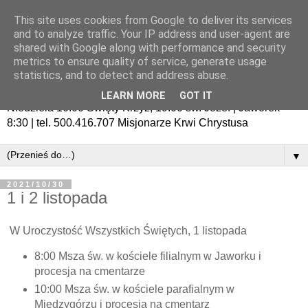
This site uses cookies from Google to deliver its services
and to analyze traffic. Your IP address and user-agent are
shared with Google along with performance and security
metrics to ensure quality of service, generate usage
statistics, and to detect and address abuse.
LEARN MORE
GOT IT
Niedziela 10:00 Święty Krzyż, 19:00 św. Józef | Jaworek
8:30 | tel. 500.416.707 Misjonarze Krwi Chrystusa
▼
2021/10/30
1 i 2 listopada
W Uroczystość Wszystkich Świętych, 1 listopada
8:00 Msza św. w kościele filialnym w Jaworku i
procesja na cmentarze
10:00 Msza św. w kościele parafialnym w
Międzygórzu i procesja na cmentarz