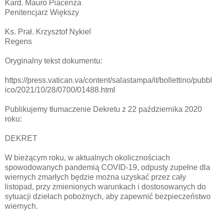
Kard. Mauro Piacenza
Penitencjarz Większy
Ks. Prał. Krzysztof Nykiel
Regens
Oryginalny tekst dokumentu:
https://press.vatican.va/content/salastampa/it/bollettino/pubbl
ico/2021/10/28/0700/01488.html
Publikujemy tłumaczenie Dekretu z 22 października 2020
roku:
DEKRET
W bieżącym roku, w aktualnych okolicznościach
spowodowanych pandemią COVID-19, odpusty zupełne dla
wiernych zmarłych będzie można uzyskać przez cały
listopad, przy zmienionych warunkach i dostosowanych do
sytuacji dziełach pobożnych, aby zapewnić bezpieczeństwo
wiernych.