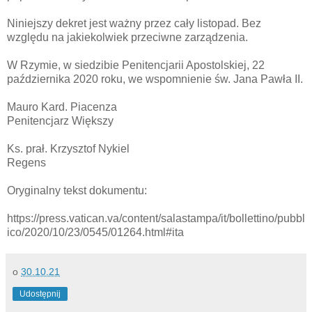
Niniejszy dekret jest ważny przez cały listopad. Bez
względu na jakiekolwiek przeciwne zarządzenia.
W Rzymie, w siedzibie Penitencjarii Apostolskiej, 22
października 2020 roku, we wspomnienie św. Jana Pawła II.
Mauro Kard. Piacenza
Penitencjarz Większy
Ks. prał. Krzysztof Nykiel
Regens
Oryginalny tekst dokumentu:
https://press.vatican.va/content/salastampa/it/bollettino/pubbl
ico/2020/10/23/0545/01264.html#ita
o
30.10.21
Udostępnij