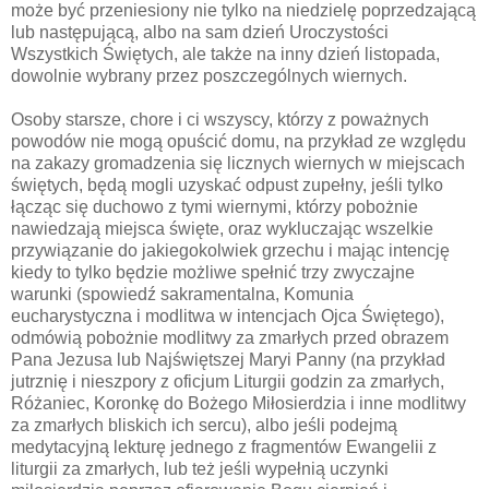
może być przeniesiony nie tylko na niedzielę poprzedzającą
lub następującą, albo na sam dzień Uroczystości
Wszystkich Świętych, ale także na inny dzień listopada,
dowolnie wybrany przez poszczególnych wiernych.
Osoby starsze, chore i ci wszyscy, którzy z poważnych
powodów nie mogą opuścić domu, na przykład ze względu
na zakazy gromadzenia się licznych wiernych w miejscach
świętych, będą mogli uzyskać odpust zupełny, jeśli tylko
łącząc się duchowo z tymi wiernymi, którzy pobożnie
nawiedzają miejsca święte, oraz wykluczając wszelkie
przywiązanie do jakiegokolwiek grzechu i mając intencję
kiedy to tylko będzie możliwe spełnić trzy zwyczajne
warunki (spowiedź sakramentalna, Komunia
eucharystyczna i modlitwa w intencjach Ojca Świętego),
odmówią pobożnie modlitwy za zmarłych przed obrazem
Pana Jezusa lub Najświętszej Maryi Panny (na przykład
jutrznię i nieszpory z oficjum Liturgii godzin za zmarłych,
Różaniec, Koronkę do Bożego Miłosierdzia i inne modlitwy
za zmarłych bliskich ich sercu), albo jeśli podejmą
medytacyjną lekturę jednego z fragmentów Ewangelii z
liturgii za zmarłych, lub też jeśli wypełnią uczynki