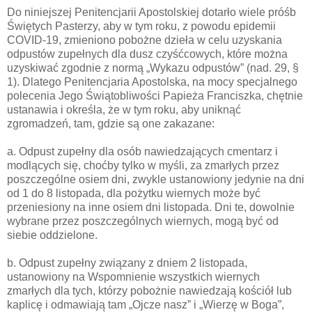
Do niniejszej Penitencjarii Apostolskiej dotarło wiele próśb
Świętych Pasterzy, aby w tym roku, z powodu epidemii
COVID-19, zmieniono pobożne dzieła w celu uzyskania
odpustów zupełnych dla dusz czyśćcowych, które można
uzyskiwać zgodnie z normą „Wykazu odpustów” (nad. 29, §
1). Dlatego Penitencjaria Apostolska, na mocy specjalnego
polecenia Jego Świątobliwości Papieża Franciszka, chętnie
ustanawia i określa, że w tym roku, aby uniknąć
zgromadzeń, tam, gdzie są one zakazane:
a. Odpust zupełny dla osób nawiedzających cmentarz i
modlących się, choćby tylko w myśli, za zmarłych przez
poszczególne osiem dni, zwykle ustanowiony jedynie na dni
od 1 do 8 listopada, dla pożytku wiernych może być
przeniesiony na inne osiem dni listopada. Dni te, dowolnie
wybrane przez poszczególnych wiernych, mogą być od
siebie oddzielone.
b. Odpust zupełny związany z dniem 2 listopada,
ustanowiony na Wspomnienie wszystkich wiernych
zmarłych dla tych, którzy pobożnie nawiedzają kościół lub
kaplicę i odmawiają tam „Ojcze nasz” i „Wierzę w Boga”,