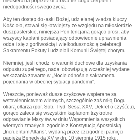
miłosierdzia poprzez ofiarowanie Bogu cierpień i
niedogodności swego życia.
Aby ten dostęp do łaski Bożej, udzielanej władzą kluczy
Kościoła, stawał się łatwiejszy ze względu na miłosierdzie
duszpasterskie, niniejsza Penitencjaria gorąco prosi, aby
wszyscy kapłani posiadający odpowiednie uprawnienia,
oddali się z gorliwością i wielkodusznością celebracji
Sakramentu Pokuty i udzielali Komunii Świętej chorym.
Niemniej, jeśli chodzi o warunki duchowe dla uzyskania
odpustu zupełnego, nadal obowiązują wcześniej wydane
wskazania zawarte w „Nocie odnośnie sakramentu
pojednania w obecnej sytuacji pandemii”.
Wreszcie, ponieważ dusze czyścowe wspierane są
wstawiennictwem wiernych, szczególnie zaś miłą Bogu
ofiarą ołtarza (por. Sob. Tryd. Sesja XXV, Dekret o czyśćcu),
gorąco zaleca się wszystkim kapłanom trzykrotne
odprawianie Mszy św. w dniu Wspomnienia wszystkich
wiernych zmarłych, zgodnie z Konstytucją Apostolską
„Incruentum Altaris”, wydaną przez czcigodnej pamięci
papieża Benedykta XV w dn. 10 sierpnia 1915 roku.