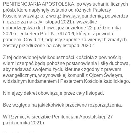
PENITENCJARIA APOSTOLSKA, po wysłuchaniu licznych
próśb, które napłynęły ostatnio od różnych Pasterzy
Kościoła w związku z wciąż trwającą pandemią, potwierdza
i rozszerza na cały listopad 2021 r. wszystkie
dobrodziejstwa duchowe, już udzielone 22 października
2020 r. Dekretem Prot. N. 791/20/I, którym, z powodu
pandemii Covid-19, odpusty zupełne za wiernych zmarłych
zostały przedłużone na cały listopad 2020 r.
Z tej odnowionej wielkoduszności Kościoła z pewnością
wierni czerpać będą pobożne postanowienia i siłę duchową,
aby nadawać swojemu życiu kierunek zgodny z prawem
ewangelicznym, w synowskiej komunii z Ojcem Świętym,
widzialnym fundamentem i Pasterzem Kościoła katolickiego.
Niniejszy dekret obowiązuje przez cały listopad.
Bez względu na jakiekolwiek przeciwne rozporządzenia.
W Rzymie, w siedzibie Penitencjarii Apostolskiej, 27
października 2021 r.