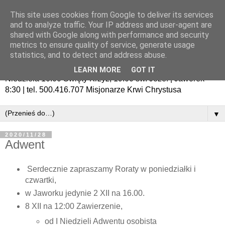
This site uses cookies from Google to deliver its services
and to analyze traffic. Your IP address and user-agent are
shared with Google along with performance and security
metrics to ensure quality of service, generate usage
statistics, and to detect and address abuse.
LEARN MORE
GOT IT
Niedziela 10:00 Święty Krzyż, 19:00 św. Józef | Jaworek
8:30 | tel. 500.416.707 Misjonarze Krwi Chrystusa
▼
2020/11/28
Adwent
Serdecznie zapraszamy Roraty w poniedziałki i
czwartki,
w Jaworku jedynie 2 XII na 16.00.
8 XII na 12:00 Zawierzenie,
od I Niedzieli Adwentu osobista