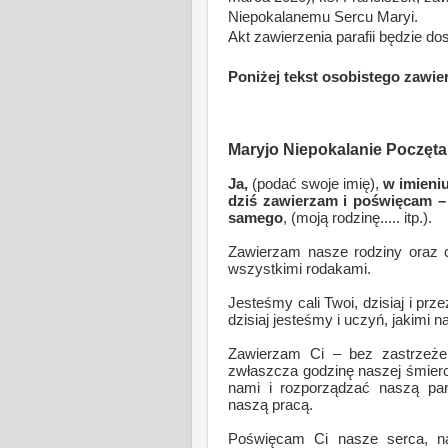
Niepokalanemu Sercu Maryi.
Akt zawierzenia parafii będzie d
Poniżej tekst osobistego zawier
Maryjo Niepokalanie Poczęta
Ja,
(podać swoje imię),
w imieni
dziś zawierzam i poświęcam –
samego
, (moją rodzinę..... itp.).
Zawierzam nasze rodziny oraz 
wszystkimi rodakami.
Jesteśmy cali Twoi, dzisiaj i prz
dzisiaj jesteśmy i uczyń, jakimi 
Zawierzam Ci – bez zastrzeżeń
zwłaszcza godzinę naszej śmier
nami i rozporządzać naszą p
naszą pracą.
Poświęcam Ci nasze serca, na