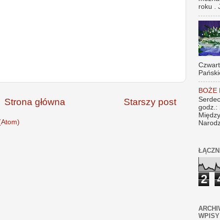
roku . 
Czwar
Pański
BOŻE
Serdec
Strona główna
Starszy post
godz.:
Między
(Atom)
Narodz
ŁĄCZN
2
ARCHI
WPISY