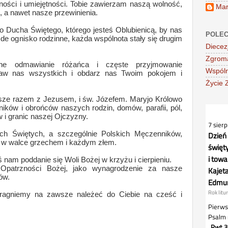
ości i umiejętności. Tobie zawierzam naszą wolność,
Mar
 a nawet nasze przewinienia.
 Ducha Świętego, którego jesteś Oblubienicą, by nas
POLEC
ażde ognisko rodzinne, każda wspólnota stały się drugim
Diecez
Zgroma
ne odmawianie różańca i częste przyjmowanie
Wspóln
ław nas wszystkich i obdarz nas Twoim pokojem i
Życie 
sze razem z Jezusem, i św. Józefem. Maryjo Królowo
żników i obrońców naszych rodzin, domów, parafii, pól,
 i granic naszej Ojczyzny.
ch Świętych, a szczególnie Polskich Męczenników,
w walce grzechem i każdym złem.
nam poddanie się Woli Bożej w krzyżu i cierpieniu.
Opatrzności Bożej, jako wynagrodzenie za nasze
ów.
pragniemy na zawsze należeć do Ciebie na cześć i