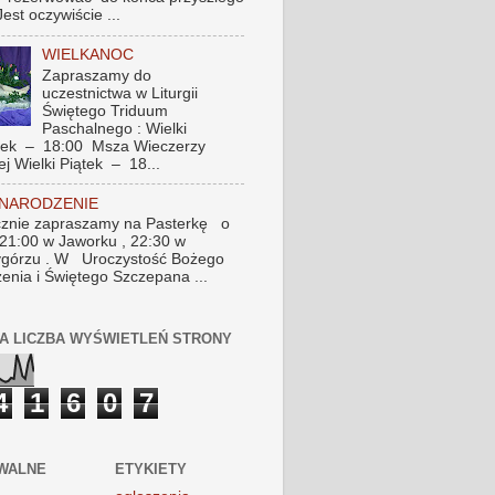
Jest oczywiście ...
WIELKANOC
Zapraszamy do
uczestnictwa w Liturgii
Świętego Triduum
Paschalnego : Wielki
tek – 18:00 Msza Wieczerzy
ej Wielki Piątek – 18...
 NARODZENIE
znie zapraszamy na Pasterkę o
 21:00 w Jaworku , 22:30 w
górzu . W Uroczystość Bożego
enia i Świętego Szczepana ...
A LICZBA WYŚWIETLEŃ STRONY
4
1
6
0
7
WALNE
ETYKIETY