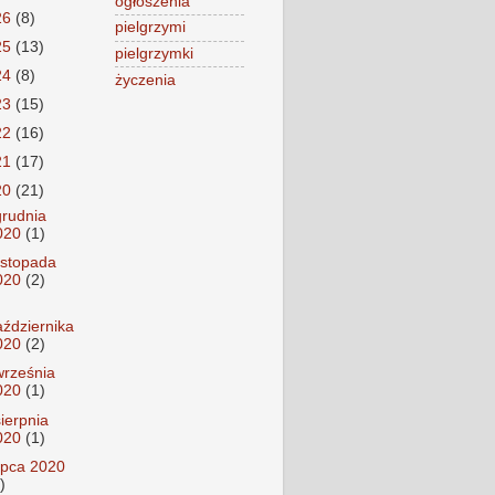
ogłoszenia
26
(8)
pielgrzymi
25
(13)
pielgrzymki
24
(8)
życzenia
23
(15)
22
(16)
21
(17)
20
(21)
grudnia
020
(1)
listopada
020
(2)
aździernika
020
(2)
września
020
(1)
sierpnia
020
(1)
lipca 2020
)