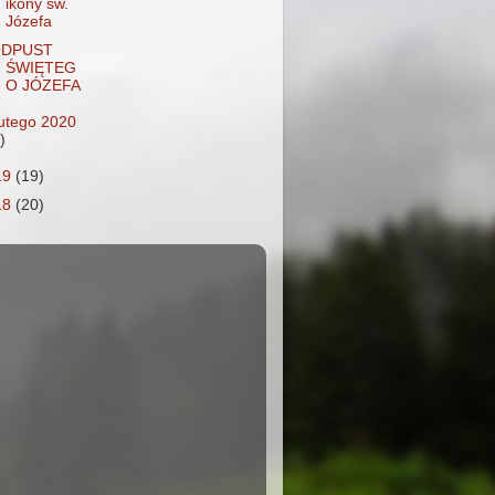
ikony św.
Józefa
DPUST
ŚWIĘTEG
O JÓZEFA
lutego 2020
)
19
(19)
18
(20)