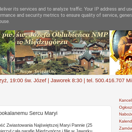
liver its services and to analyze traffic. Your IP address and u
rmance and security metrics to ensure quality of service, gene
buse.
zyż, 19:00 św. Józef | Jaworek 8:30 | tel. 500.416.707 M
Kancel
Ogłosz
iepokalanemu Sercu Maryi
Naboż
Kalend
ość Zwiastowania Najświętszej Maryi Pannie (25
Zamów 
erzył całą parafię Międzygórze i filię w Jaworku