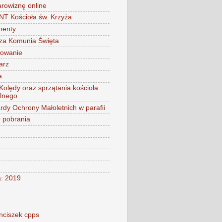
arowiznę online
 Kościoła św. Krzyża
menty
za Komunia Święta
mowanie
arz
a
 Kolędy oraz sprzątania kościoła
alnego
rdy Ochrony Małoletnich w parafii
o pobrania
a: 2019
nciszek cpps