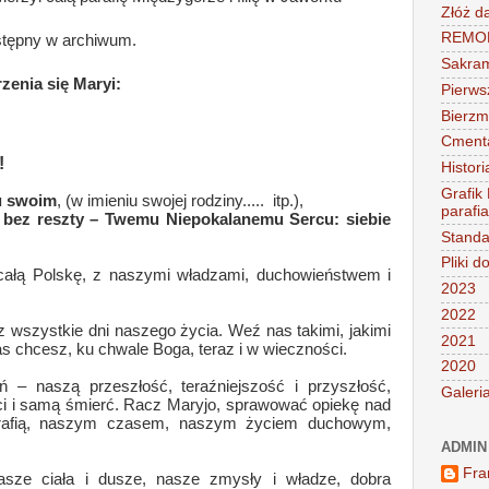
Złóż d
REMONT
ostępny w archiwum.
Sakra
zenia się Maryi:
Pierws
Bierz
Cment
!
Histori
Grafik
u swoim
, (w imieniu swojej rodziny..... itp.),
parafi
 bez reszty – Twemu Niepokalanemu Sercu: siebie
Standa
Pliki d
całą Polskę, z naszymi władzami, duchowieństwem i
2023
2022
ez wszystkie dni naszego życia. Weź nas takimi, jakimi
2021
nas chcesz, ku chwale Boga, teraz i w wieczności.
2020
 – naszą przeszłość, teraźniejszość i przyszłość,
Galeri
ci i samą śmierć. Racz Maryjo, sprawować opiekę nad
arafią, naszym czasem, naszym życiem duchowym,
ADMIN
Fra
sze ciała i dusze, nasze zmysły i władze, dobra