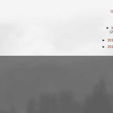
O
►
(2
►
20
►
20