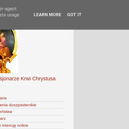
ser-agent
rate usage
LEARN MORE
GOT IT
isjonarze Krwi Chrystusa
aria
enia duszpasterskie
eństwa
arz
intencję online