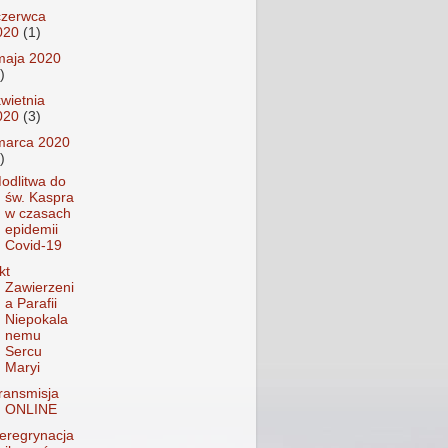
czerwca
020
(1)
maja 2020
)
kwietnia
020
(3)
marca 2020
)
odlitwa do
św. Kaspra
w czasach
epidemii
Covid-19
kt
Zawierzeni
a Parafii
Niepokala
nemu
Sercu
Maryi
ransmisja
ONLINE
eregrynacja