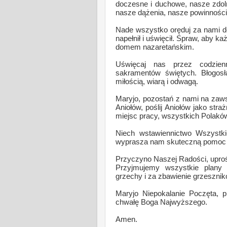
doczesne i duchowe, nasze zdoln
nasze dążenia, nasze powinności,
Nade wszystko oręduj za nami do
napełnił i uświęcił. Spraw, aby k
domem nazaretańskim.
Uświęcaj nas przez codzien
sakramentów świętych. Błogos
miłością, wiarą i odwagą.
Maryjo, pozostań z nami na zaw
Aniołów, poślij Aniołów jako stra
miejsc pracy, wszystkich Polaków
Niech wstawiennictwo Wszystki
wyprasza nam skuteczną pomoc 
Przyczyno Naszej Radości, uproś 
Przyjmujemy wszystkie plany 
grzechy i za zbawienie grzesznik
Maryjo Niepokalanie Poczęta, 
chwałę Boga Najwyższego.
Amen.