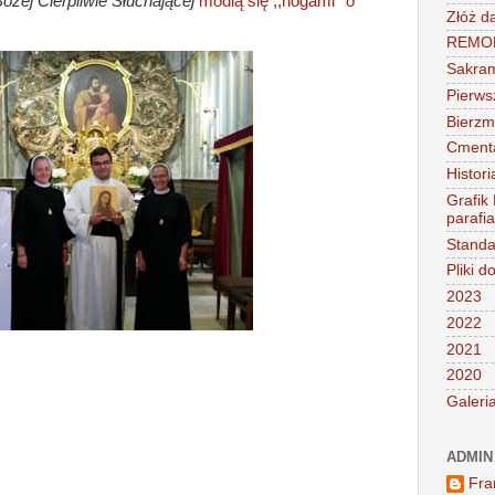
ożej Cierpliwie Słuchającej
modlą się ,,nogami'' o
Złóż d
REMONT
Sakra
Pierws
Bierz
Cment
Histori
Grafik
parafi
Standa
Pliki d
2023
2022
2021
2020
Galeri
ADMIN
Fra