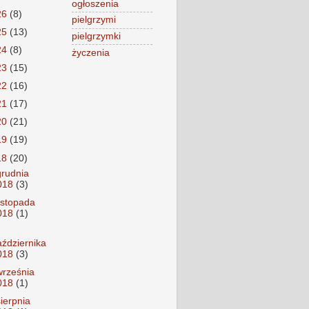
ogłoszenia
26
(8)
pielgrzymi
25
(13)
pielgrzymki
24
(8)
życzenia
23
(15)
22
(16)
21
(17)
20
(21)
19
(19)
18
(20)
grudnia
018
(3)
listopada
018
(1)
aździernika
018
(3)
września
018
(1)
sierpnia