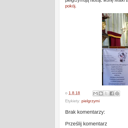
pielgrzymują niosąc ikonę
Matki B
pokój.
o
1.8.18
Etykiety:
pielgrzymi
Brak komentarzy:
Prześlij komentarz