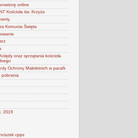
arowiznę online
 Kościoła św. Krzyża
menty
za Komunia Święta
mowanie
arz
a
 Kolędy oraz sprzątania kościoła
alnego
rdy Ochrony Małoletnich w parafii
o pobrania
a: 2019
nciszek cpps