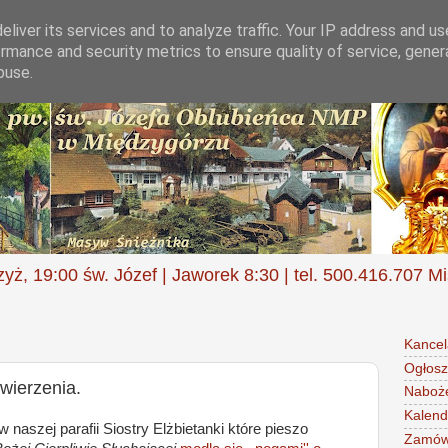
liver its services and to analyze traffic. Your IP address and u
rmance and security metrics to ensure quality of service, gene
buse.
zyż, 19:00 św. Józef | Jaworek 8:30 | tel. 500.416.707 M
Kancel
Ogłosz
wierzenia.
Naboż
Kalend
 naszej parafii Siostry Elżbietanki które pieszo
Zamów 