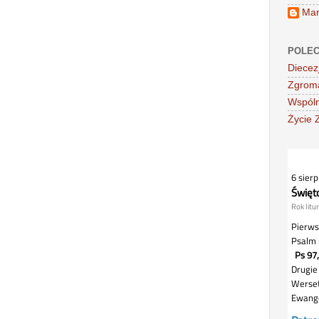
Mar
POLEC
Diecez
Zgroma
Wspóln
Życie 