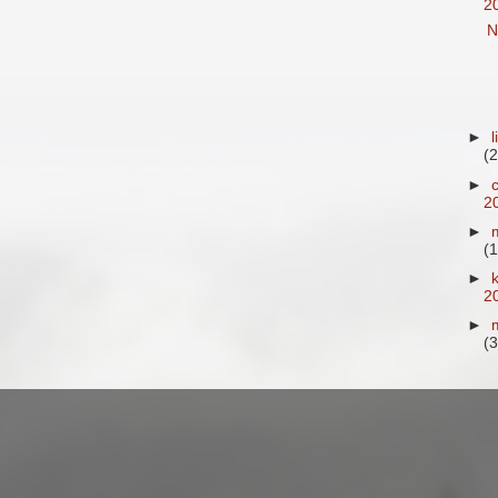
2
N
►
(2
►
2
►
(1
►
2
►
(3