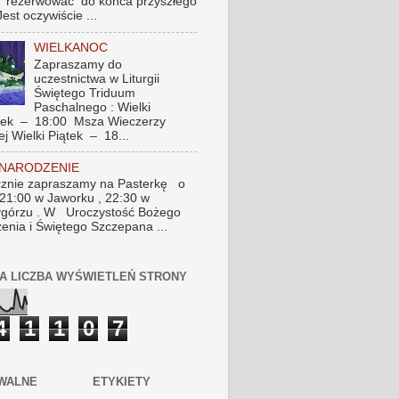
 rezerwować do końca przyszłego
Jest oczywiście ...
WIELKANOC
Zapraszamy do
uczestnictwa w Liturgii
Świętego Triduum
Paschalnego : Wielki
tek – 18:00 Msza Wieczerzy
ej Wielki Piątek – 18...
 NARODZENIE
znie zapraszamy na Pasterkę o
 21:00 w Jaworku , 22:30 w
górzu . W Uroczystość Bożego
enia i Świętego Szczepana ...
A LICZBA WYŚWIETLEŃ STRONY
4
1
1
0
7
WALNE
ETYKIETY