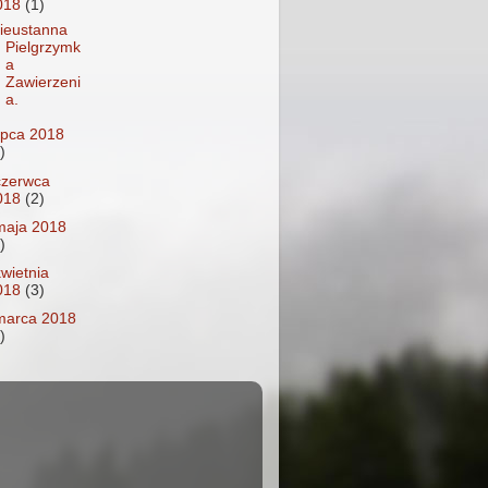
018
(1)
ieustanna
Pielgrzymk
a
Zawierzeni
a.
lipca 2018
)
czerwca
018
(2)
maja 2018
)
kwietnia
018
(3)
marca 2018
)