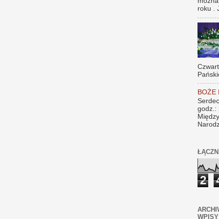
można
roku . 
Czwar
Pański
BOŻE
Serdec
godz.:
Między
Narodz
ŁĄCZN
2
ARCHI
WPISY