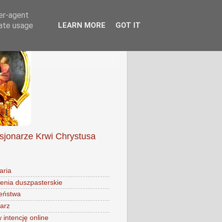
ser-agent
rate usage
LEARN MORE
GOT IT
isjonarze Krwi Chrystusa
aria
enia duszpasterskie
eństwa
arz
intencję online